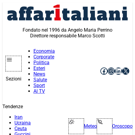
Vai
al
contenuto
Fondato nel 1996 da Angelo Maria Perrino
Direttore responsabile Marco Scotti
Economia
Corporate
Politica
Esteri
Facebook
Instagr
Linke
X
News
Sezioni
Salute
Sport
AI TV
Tendenze
Iran
Ucraina
Meteo
Oroscopo
Ceuta
Guccini