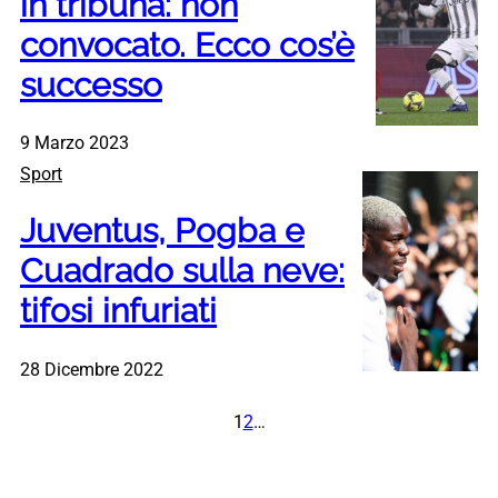
in tribuna: non
convocato. Ecco cos’è
successo
9 Marzo 2023
Sport
Juventus, Pogba e
Cuadrado sulla neve:
tifosi infuriati
28 Dicembre 2022
1
2
…