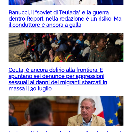
Ranucci, il “soviet di Teulada” e la guerra
dentro Report: nella redazione è un risiko. Ma
il conduttore è ancora a galla
Ceuta, è ancora delirio alla frontiera. E
spuntano sei denunce per aggressioni
sessuali ai danni dei migranti sbarcati in
massa il 30 luglio