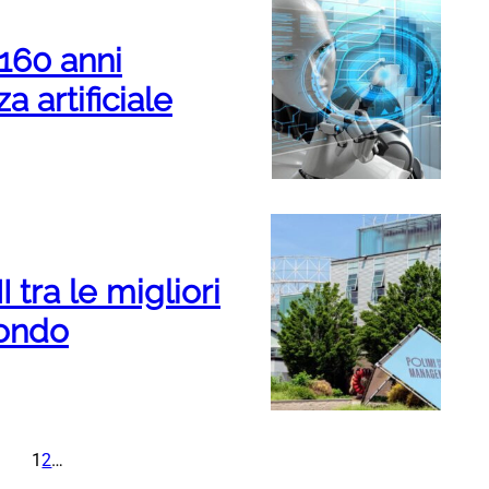
 160 anni
a artificiale
 tra le migliori
mondo
1
2
…