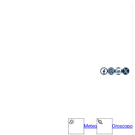
Facebook
Instagr
Linke
X
Meteo
Oroscopo