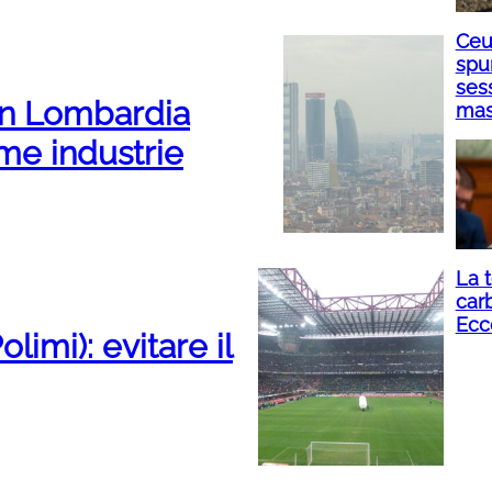
Ceut
spu
sess
 in Lombardia
mass
me industrie
La t
carb
Ecc
olimi): evitare il