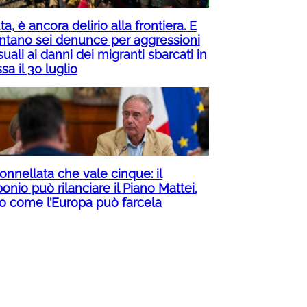
a, è ancora delirio alla frontiera. E
ntano sei denunce per aggressioni
uali ai danni dei migranti sbarcati in
a il 30 luglio
onnellata che vale cinque: il
onio può rilanciare il Piano Mattei.
o come l’Europa può farcela