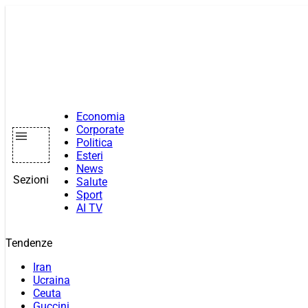
Vai
al
contenuto
Economia
Corporate
Politica
Esteri
News
Sezioni
Salute
Sport
AI TV
Tendenze
Iran
Ucraina
Ceuta
Guccini