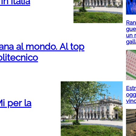
in Italia
Ranu
gue
un r
gall
imana al mondo. Al top
litecnico
Est
ogg
vin
i per la