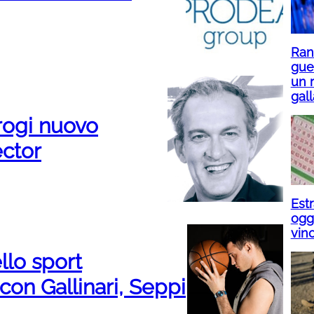
Ranu
gue
un r
gall
rogi nuovo
ector
Est
ogg
vin
llo sport
on Gallinari, Seppi