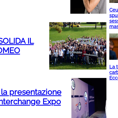
Ceut
spu
sess
mass
OLIDA IL
ROMEO
La t
carb
Ecc
a presentazione
Interchange Expo