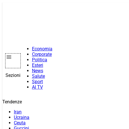
Vai
al
contenuto
Economia
Corporate
Politica
Esteri
News
Sezioni
Salute
Sport
AI TV
Tendenze
Iran
Ucraina
Ceuta
Guccini