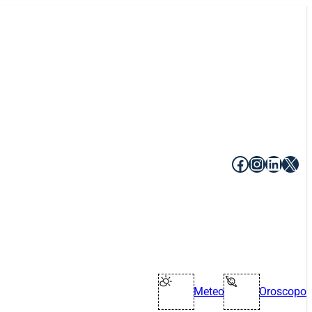
Facebook
Instagr
Linke
X
Meteo
Oroscopo