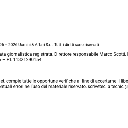
6 – 2026 Uomini & Affari S.r.l. Tutti i diritti sono riservati
ata giornalistica registrata, Direttore responsabile Marco Scotti, 
 – P.I. 11321290154
et, compie tutte le opportune verifiche al fine di accertarne il libe
eventuali errori nell’uso del materiale riservato, scriveteci a tecn