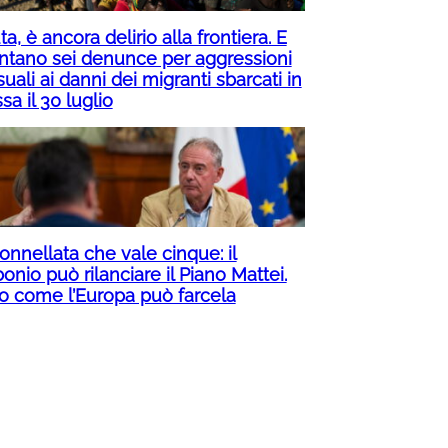
a, è ancora delirio alla frontiera. E
ntano sei denunce per aggressioni
uali ai danni dei migranti sbarcati in
a il 30 luglio
onnellata che vale cinque: il
onio può rilanciare il Piano Mattei.
o come l’Europa può farcela