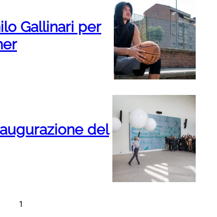
o Gallinari per
her
naugurazione del
1