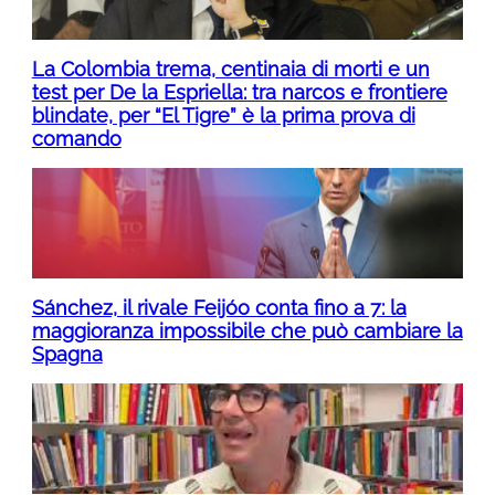
La Colombia trema, centinaia di morti e un
test per De la Espriella: tra narcos e frontiere
blindate, per “El Tigre” è la prima prova di
comando
Sánchez, il rivale Feijóo conta fino a 7: la
maggioranza impossibile che può cambiare la
Spagna