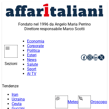
Vai
al
contenuto
Fondato nel 1996 da Angelo Maria Perrino
Direttore responsabile Marco Scotti
Economia
Corporate
Politica
Esteri
Facebook
Instagr
Linke
X
News
Sezioni
Salute
Sport
AI TV
Tendenze
Iran
Ucraina
Meteo
Oroscopo
Ceuta
Guccini