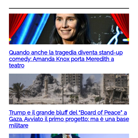
Quando anche la tragedia diventa stand-up
comedy: Amanda Knox porta Meredith a
teatro
Trump e il grande bluff del “Board of Peace” a
Gaza. Avviato il primo progetto: ma è una base
militare