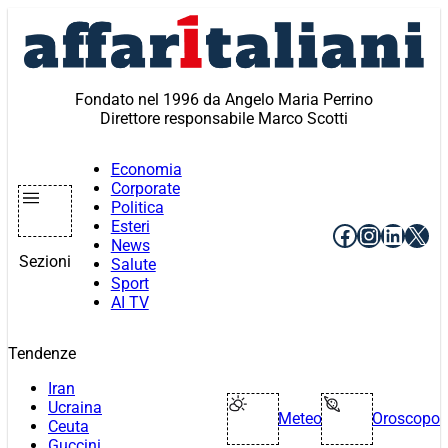
Vai
al
contenuto
Fondato nel 1996 da Angelo Maria Perrino
Direttore responsabile Marco Scotti
Economia
Corporate
Politica
Esteri
Facebook
Instagr
Linke
X
News
Sezioni
Salute
Sport
AI TV
Tendenze
Iran
Ucraina
Meteo
Oroscopo
Ceuta
Guccini