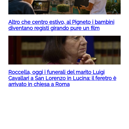
Altro che centro estivo, al Pigneto i bambini
diventano registi girando pure un film
Roccella, oggi i funerali del marito Luigi
Cavallari a San Lorenzo in Lucina: il feretro è
arrivato in chiesa a Roma