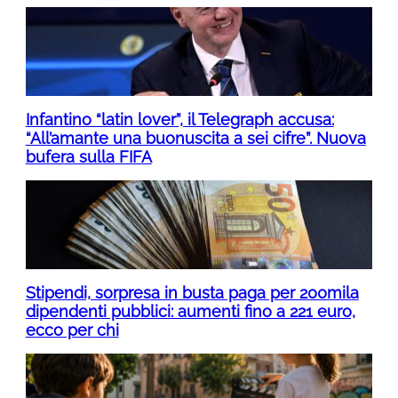
Infantino “latin lover”, il Telegraph accusa:
“All’amante una buonuscita a sei cifre”. Nuova
bufera sulla FIFA
Stipendi, sorpresa in busta paga per 200mila
dipendenti pubblici: aumenti fino a 221 euro,
ecco per chi