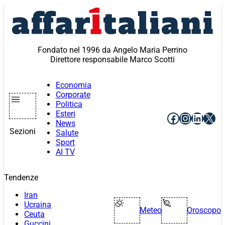
Vai
al
contenuto
Fondato nel 1996 da Angelo Maria Perrino
Direttore responsabile Marco Scotti
Economia
Corporate
Politica
Esteri
Facebook
Instagr
Linke
X
News
Sezioni
Salute
Sport
AI TV
Tendenze
Iran
Ucraina
Meteo
Oroscopo
Ceuta
Guccini