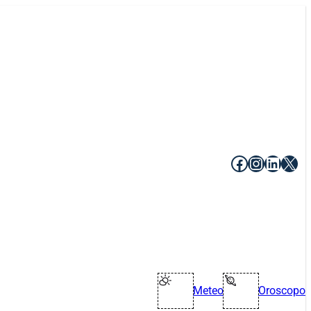
Facebook
Instagr
Linke
X
Meteo
Oroscopo