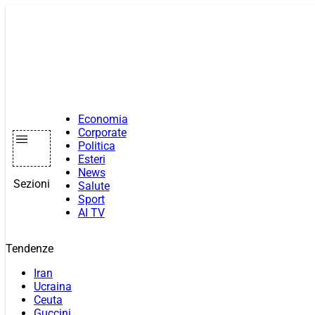
Vai
al
contenuto
Economia
Corporate
Politica
Esteri
News
Sezioni
Salute
Sport
AI TV
Tendenze
Iran
Ucraina
Ceuta
Guccini