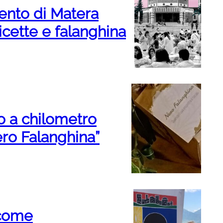
nto di Matera
icette e falanghina
o a chilometro
ero Falanghina”
 come