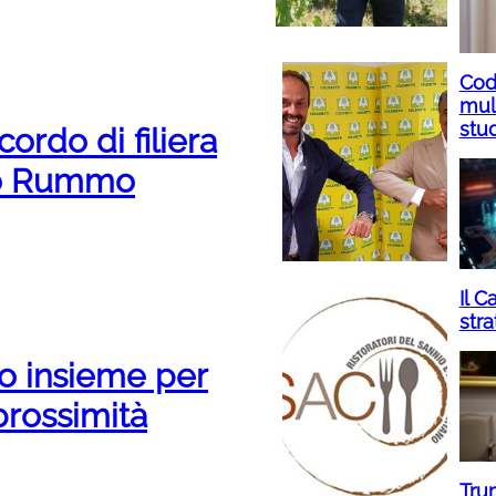
Cod
mult
stud
ordo di filiera
cio Rummo
Il 
str
no insieme per
 prossimità
Tru