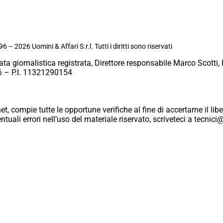
6 – 2026 Uomini & Affari S.r.l. Tutti i diritti sono riservati
ata giornalistica registrata, Direttore responsabile Marco Scotti, 
 – P.I. 11321290154
et, compie tutte le opportune verifiche al fine di accertarne il libe
eventuali errori nell’uso del materiale riservato, scriveteci a tecn