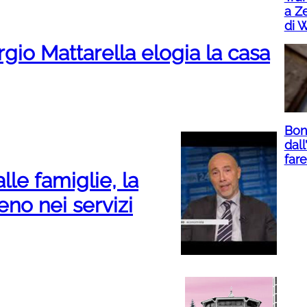
a Ze
di 
rgio Mattarella elogia la casa
Bon
dall
far
lle famiglie, la
no nei servizi