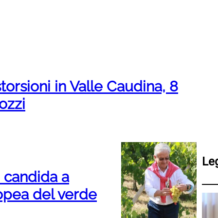
orsioni in Valle Caudina, 8
ozzi
Le
i candida a
opea del verde