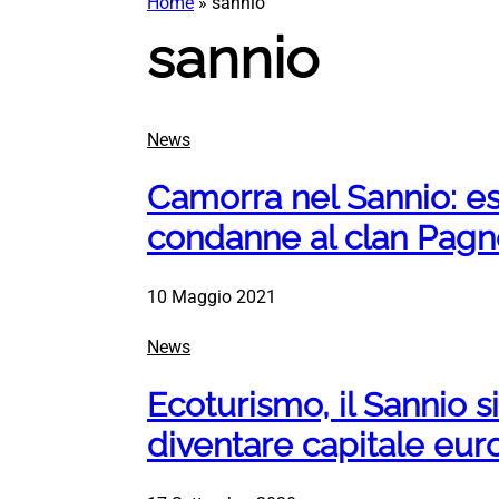
Home
»
sannio
sannio
News
Camorra nel Sannio: est
condanne al clan Pagn
10 Maggio 2021
News
Ecoturismo, il Sannio s
diventare capitale eur