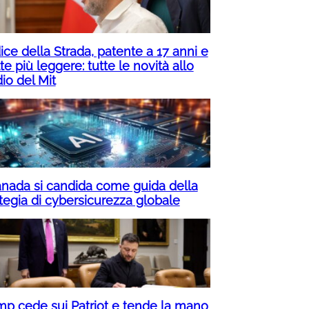
ice della Strada, patente a 17 anni e
e più leggere: tutte le novità allo
io del Mit
Canada si candida come guida della
ategia di cybersicurezza globale
mp cede sui Patriot e tende la mano