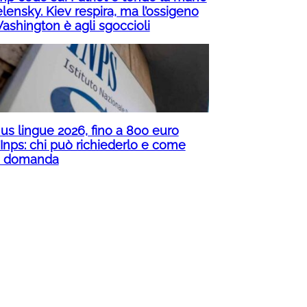
lensky. Kiev respira, ma l’ossigeno
Washington è agli sgoccioli
us lingue 2026, fino a 800 euro
’Inps: chi può richiederlo e come
e domanda