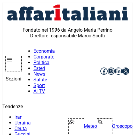
Vai
al
contenuto
Fondato nel 1996 da Angelo Maria Perrino
Direttore responsabile Marco Scotti
Economia
Corporate
Politica
Esteri
Facebook
Instagr
Linke
X
News
Sezioni
Salute
Sport
AI TV
Tendenze
Iran
Ucraina
Meteo
Oroscopo
Ceuta
Guccini