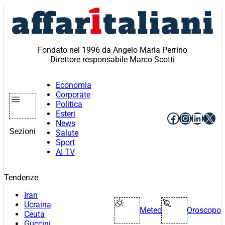
Vai
al
contenuto
Fondato nel 1996 da Angelo Maria Perrino
Direttore responsabile Marco Scotti
Economia
Corporate
Politica
Esteri
Facebook
Instagr
Linke
X
News
Sezioni
Salute
Sport
AI TV
Tendenze
Iran
Ucraina
Meteo
Oroscopo
Ceuta
Guccini