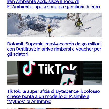
Iren Ambiente acquisisce il 100% di
ETAmbiente: operazione da 15 milioni di euro
Dolomiti Superski, maxi-accordo da 30 milioni
con l’Antitrust: in arrivo rimborsi e voucher per
gli sciatori
TikTok, la super sfida di ByteDance: il colosso
cinese punta a un modello di IA simile a
“Mythos” di Anthropic