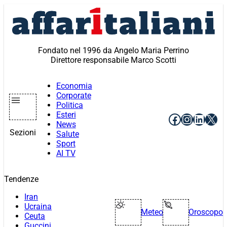
Vai
al
contenuto
Fondato nel 1996 da Angelo Maria Perrino
Direttore responsabile Marco Scotti
Economia
Corporate
Politica
Esteri
Facebook
Instagr
Linke
X
News
Sezioni
Salute
Sport
AI TV
Tendenze
Iran
Ucraina
Meteo
Oroscopo
Ceuta
Guccini