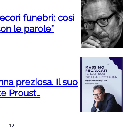
ecori funebri: così
on le parole”
na preziosa. Il suo
te Proust…
1
2
…