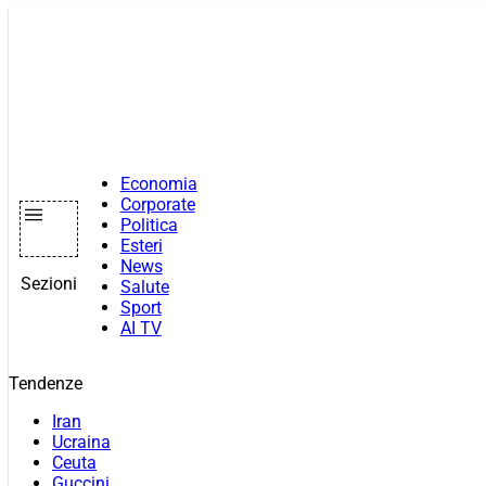
Vai
al
contenuto
Economia
Corporate
Politica
Esteri
News
Sezioni
Salute
Sport
AI TV
Tendenze
Iran
Ucraina
Ceuta
Guccini