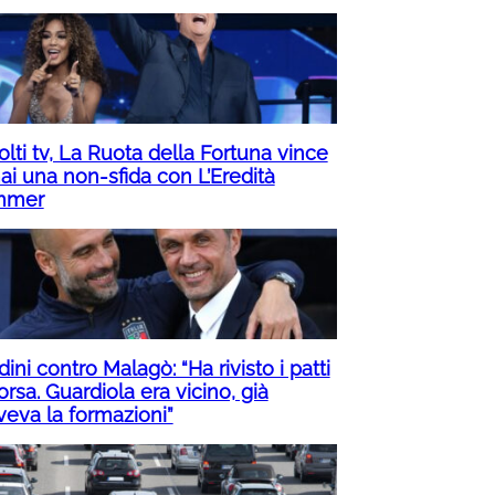
lti tv, La Ruota della Fortuna vince
ai una non-sfida con L’Eredità
mmer
ini contro Malagò: “Ha rivisto i patti
orsa. Guardiola era vicino, già
veva la formazioni”