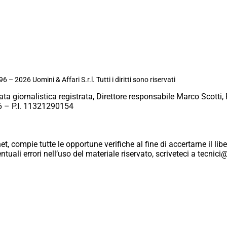
6 – 2026 Uomini & Affari S.r.l. Tutti i diritti sono riservati
ata giornalistica registrata, Direttore responsabile Marco Scotti, 
 – P.I. 11321290154
et, compie tutte le opportune verifiche al fine di accertarne il libe
eventuali errori nell’uso del materiale riservato, scriveteci a tecn