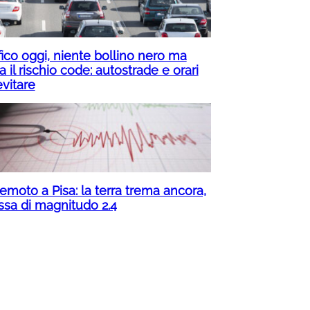
fico oggi, niente bollino nero ma
a il rischio code: autostrade e orari
evitare
emoto a Pisa: la terra trema ancora,
ssa di magnitudo 2.4