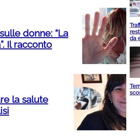
Traf
 sulle donne: “La
rest
da 
. Il racconto
Terr
sco
re la salute
isi