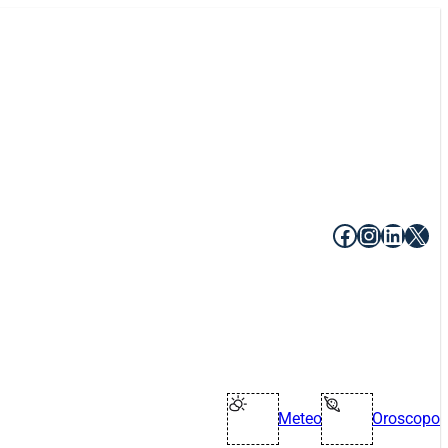
Facebook
Instagr
Linke
X
Meteo
Oroscopo