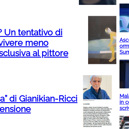
? Un tentativo di
Asco
n vivere meno
orm
sclusiva al pittore
Su
Mald
a” di Gianikian-Ricci
in c
censione
scri