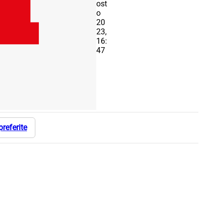
ost
o
20
23,
16:
47
preferite