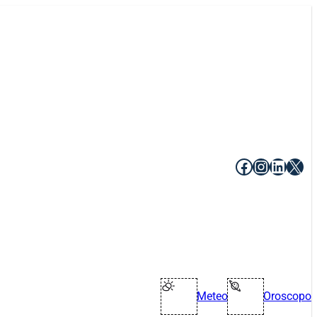
Facebook
Instagr
Linke
X
Meteo
Oroscopo