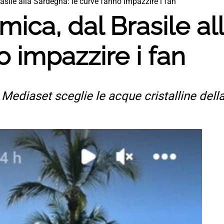
rasile alla Sardegna: le curve fanno impazzire i fan
omica, dal Brasile a
o impazzire i fan
e Mediaset sceglie le acque cristalline del