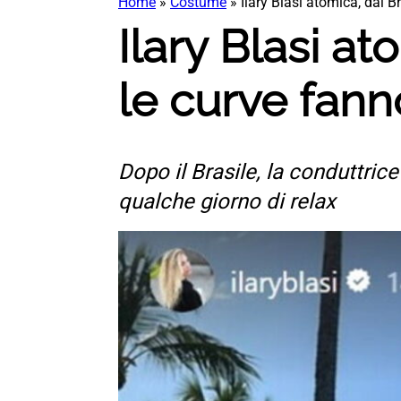
Home
»
Costume
»
Ilary Blasi atomica, dal B
Ilary Blasi at
le curve fann
Dopo il Brasile, la conduttric
qualche giorno di relax