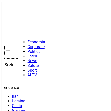
Vai
al
contenuto
Economia
Corporate
Politica
Esteri
News
Sezioni
Salute
Sport
AI TV
Tendenze
Iran
Ucraina
Ceuta
Guccini