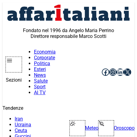
Vai
al
contenuto
Fondato nel 1996 da Angelo Maria Perrino
Direttore responsabile Marco Scotti
Economia
Corporate
Politica
Esteri
Facebook
Instagr
Linke
X
News
Sezioni
Salute
Sport
AI TV
Tendenze
Iran
Ucraina
Meteo
Oroscopo
Ceuta
Guccini