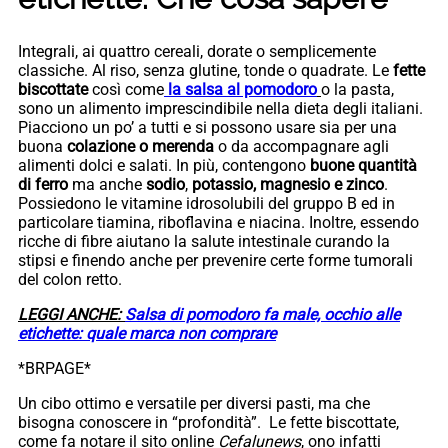
Integrali, ai quattro cereali, dorate o semplicemente
classiche. Al riso, senza glutine, tonde o quadrate. Le
fette
biscottate
così come
la salsa al pomodoro
o la pasta,
sono un alimento imprescindibile nella dieta degli italiani.
Piacciono un po’ a tutti e si possono usare sia per una
buona
colazione o merenda
o da accompagnare agli
alimenti dolci e salati. In più, contengono
buone quantità
di ferro
ma anche
sodio
,
potassio, magnesio e zinco
.
Possiedono le vitamine idrosolubili del gruppo B ed in
particolare tiamina, riboflavina e niacina. Inoltre, essendo
ricche di fibre aiutano la salute intestinale curando la
stipsi e finendo anche per prevenire certe forme tumorali
del colon retto.
LEGGI ANCHE:
Salsa di pomodoro fa male, occhio alle
etichette: quale marca non comprare
*BRPAGE*
Un cibo ottimo e versatile per diversi pasti, ma che
bisogna conoscere in “profondità”. Le fette biscottate,
come fa notare il sito online
Cefalunews
, ono infatti