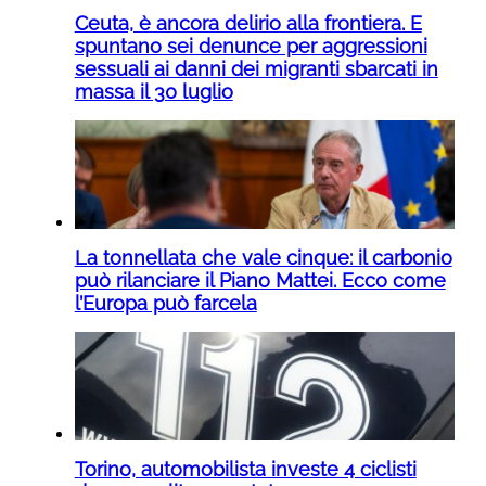
Ceuta, è ancora delirio alla frontiera. E
spuntano sei denunce per aggressioni
sessuali ai danni dei migranti sbarcati in
massa il 30 luglio
La tonnellata che vale cinque: il carbonio
può rilanciare il Piano Mattei. Ecco come
l’Europa può farcela
Torino, automobilista investe 4 ciclisti