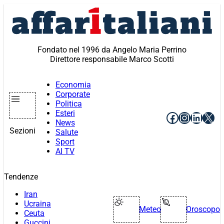
Vai
al
contenuto
Fondato nel 1996 da Angelo Maria Perrino
Direttore responsabile Marco Scotti
Economia
Corporate
Politica
Esteri
Facebook
Instagr
Linke
X
News
Sezioni
Salute
Sport
AI TV
Tendenze
Iran
Ucraina
Meteo
Oroscopo
Ceuta
Guccini