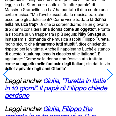
legge su La Stampa – ospite di “In altre parole” di
Massimo Gramellini su La7 ha puntato il dito contro una
certa musica: “Ma l’avete ascoltata la musica trap, che
ascoltano gli adolescenti? Come viene trattata
la donna
nella musica trap
? Di che ci sorprendiamo se un giovane
di 22 anni considera
una donna come un oggetto
“. Pronta
la risposta di un trapper fra i più seguiti:
Niky Savage
su
Instagram si domanda che musica ascolti Filippo Turetta,
“sono sicuro che
rimarremo tutti stupiti
“, dice chiedendo
rispetto per le vittime. Anche il napoletano Luché è stanco
di questo “
qualunquismo in classico stile italiano
“. E
aggiunge: “Come se la donna non fosse stata trattata
come
un oggetto nelle fantasie degli italiani
, sin dall’inizio
delle tv private dagli anni Ottanta
“.
Leggi anche:
Giulia, “Turetta in Italia
in 10 giorni”. Il papà di Filippo chiede
perdono
Leggi anche:
Giulia, Filippo l’ha