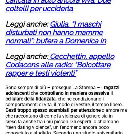
caricata in auto ancora viva. Due
coltelli per ucciderla
Leggi anche:
Giulia, “I maschi
disturbati non hanno mamme
normali”: bufera a Domenica In
Leggi anche:
Cecchettin, appello
Codacons alle radio: “Boicottare
rapper e testi violenti”
Sono sempre di più – prosegue La Stampa – i
ragazzi
adolescenti
che
controllano in maniera ossessiva il
cellulare della fidanzata
, che ne condizionano i
comportamenti di vita, il modo di vestire, il tempo libero.
Gesti troppo spesso scambiati per attenzione
o amore ma
che raccontano di come la violenza di genere sia in
crescita anche tra i più piccoli. Gli esperti lo chiamano
“teen dating violence”, un fenomeno ancora poco
conosciuto e studiato. Secondo uno studio universitario,