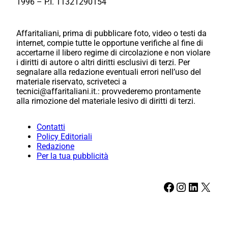
1996 – P.I. 11321290154
Affaritaliani, prima di pubblicare foto, video o testi da
internet, compie tutte le opportune verifiche al fine di
accertarne il libero regime di circolazione e non violare
i diritti di autore o altri diritti esclusivi di terzi. Per
segnalare alla redazione eventuali errori nell’uso del
materiale riservato, scriveteci a
tecnici@affaritaliani.it.: provvederemo prontamente
alla rimozione del materiale lesivo di diritti di terzi.
Contatti
Policy Editoriali
Redazione
Per la tua pubblicità
Facebook
Instagram
LinkedIn
X