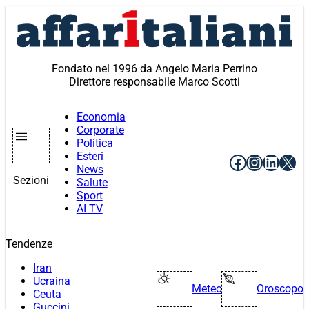
Vai
al
contenuto
Fondato nel 1996 da Angelo Maria Perrino
Direttore responsabile Marco Scotti
Economia
Corporate
Politica
Esteri
Facebook
Instagr
Linke
X
News
Sezioni
Salute
Sport
AI TV
Tendenze
Iran
Ucraina
Meteo
Oroscopo
Ceuta
Guccini