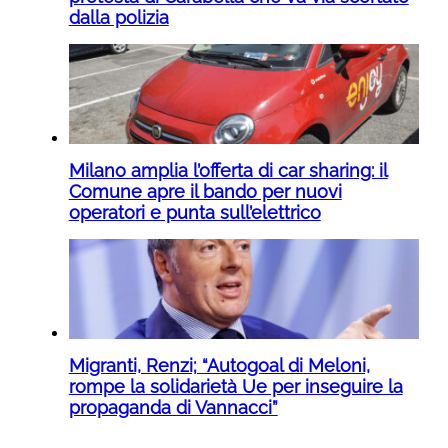
dalla polizia
Milano amplia l’offerta di car sharing: il
Comune apre il bando per nuovi
operatori e punta sull’elettrico
Migranti, Renzi; “Autogoal di Meloni,
rompe la solidarietà Ue per inseguire la
propaganda di Vannacci”