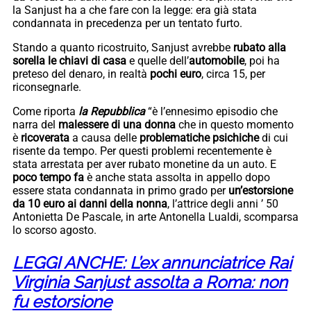
la Sanjust ha a che fare con la legge: era già stata
condannata in precedenza per un tentato furto.
Stando a quanto ricostruito, Sanjust avrebbe
rubato alla
sorella le chiavi di casa
e quelle dell’
automobile
, poi ha
preteso del denaro, in realtà
pochi euro
, circa 15, per
riconsegnarle.
Come riporta
la Repubblica
“è l’ennesimo episodio che
narra del
malessere di una donna
che in questo momento
è
ricoverata
a causa delle
problematiche psichiche
di cui
risente da tempo. Per questi problemi recentemente è
stata arrestata per aver rubato monetine da un auto. E
poco tempo fa
è anche stata assolta in appello dopo
essere stata condannata in primo grado per
un’estorsione
da 10 euro ai danni della nonna
, l’attrice degli anni ’ 50
Antonietta De Pascale, in arte Antonella Lualdi, scomparsa
lo scorso agosto.
LEGGI ANCHE: L’ex annunciatrice Rai
Virginia Sanjust assolta a Roma: non
fu estorsione