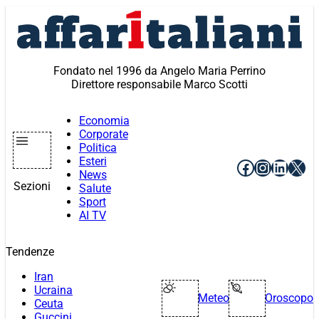
Vai
al
contenuto
Fondato nel 1996 da Angelo Maria Perrino
Direttore responsabile Marco Scotti
Economia
Corporate
Politica
Esteri
Facebook
Instagr
Linke
X
News
Sezioni
Salute
Sport
AI TV
Tendenze
Iran
Ucraina
Meteo
Oroscopo
Ceuta
Guccini