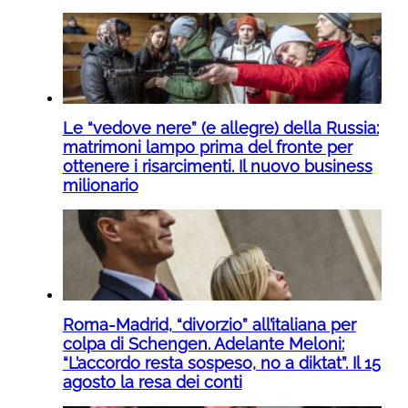
Le “vedove nere” (e allegre) della Russia:
matrimoni lampo prima del fronte per
ottenere i risarcimenti. Il nuovo business
milionario
Roma-Madrid, “divorzio” all’italiana per
colpa di Schengen. Adelante Meloni:
“L’accordo resta sospeso, no a diktat”. Il 15
agosto la resa dei conti