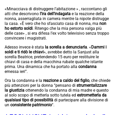
«Minacciava di distruggere l’abitazione » , raccontano gli
atti che descrivono
l’ira dell’indagata
e la reazione della
nonna, asserragliata in camera mentre la nipote distrugge
la casa. «È vero che ho sfasciato casa di nonna, ma
non
ho estorto soldi
. Ritengo che la mia persona valga più
delle case» , si era difesa l’ex volto televisivo senza troppo
convincere i magistrati.
Adesso invece è stata
la sorella a denunciarla
. «
Dammi i
soldi e ti ridò le chiavi
», avrebbe detto la Sanjust alla
sorella Beatrice, pretendendo 15 euro per restituire le
chiavi di casa e della macchina rubate qualche istante
prima. Una dinamica che ha portato alla
condanna
emessa ieri”.
Ora la condanna e la
reazione a caldo del figlio
, che chiede
più attenzioni per la donna “pensano di
strumentalizzare
la giustizia
ottenendo la condanna di mia madre e questo
al solo scopo di metterla sotto tutela ed
estrometterla da
qualsiasi tipo di possibilità
di partecipare alla divisione di
un
consistente patrimonio
“.