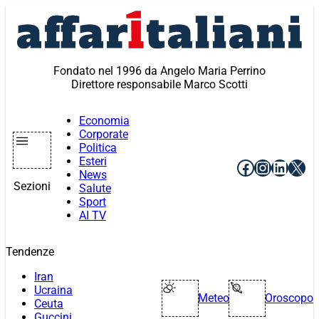
Vai
al
contenuto
Fondato nel 1996 da Angelo Maria Perrino
Direttore responsabile Marco Scotti
Economia
Corporate
Politica
Esteri
Facebook
Instagr
Linke
X
News
Sezioni
Salute
Sport
AI TV
Tendenze
Iran
Ucraina
Meteo
Oroscopo
Ceuta
Guccini