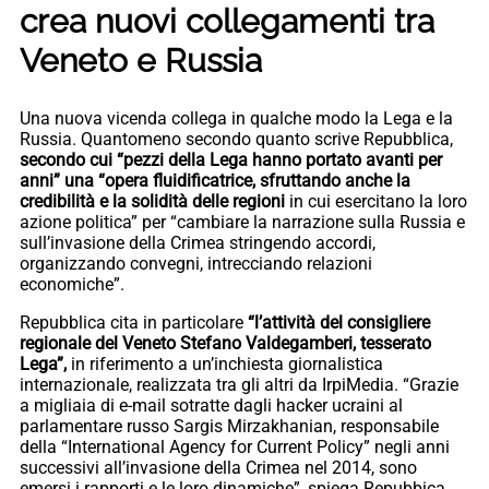
crea nuovi collegamenti tra
Veneto e Russia
Una nuova vicenda collega in qualche modo la Lega e la
Russia. Quantomeno secondo quanto scrive Repubblica,
secondo cui “pezzi della Lega hanno portato avanti per
anni” una “opera fluidificatrice, sfruttando anche la
credibilità e la solidità delle regioni
in cui esercitano la loro
azione politica” per “cambiare la narrazione sulla Russia e
sull’invasione della Crimea stringendo accordi,
organizzando convegni, intrecciando relazioni
economiche”.
Repubblica cita in particolare
“l’attività del consigliere
regionale del Veneto Stefano Valdegamberi, tesserato
Lega”,
in riferimento a un’inchiesta giornalistica
internazionale, realizzata tra gli altri da IrpiMedia. “Grazie
a migliaia di e-mail sotratte dagli hacker ucraini al
parlamentare russo Sargis Mirzakhanian, responsabile
della “International Agency for Current Policy” negli anni
successivi all’invasione della Crimea nel 2014, sono
emersi i rapporti e le loro dinamiche”, spiega Repubbica,