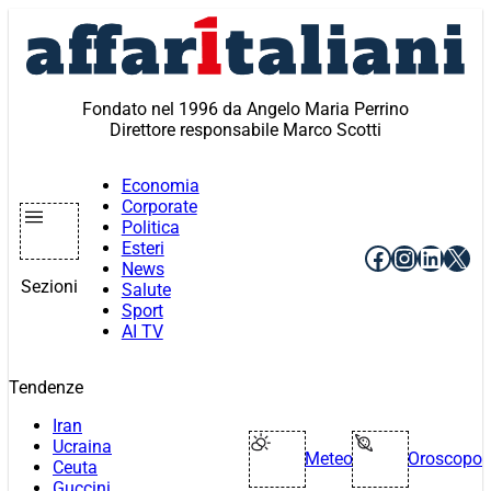
Vai
al
contenuto
Fondato nel 1996 da Angelo Maria Perrino
Direttore responsabile Marco Scotti
Economia
Corporate
Politica
Esteri
Facebook
Instagr
Linke
X
News
Sezioni
Salute
Sport
AI TV
Tendenze
Iran
Ucraina
Meteo
Oroscopo
Ceuta
Guccini