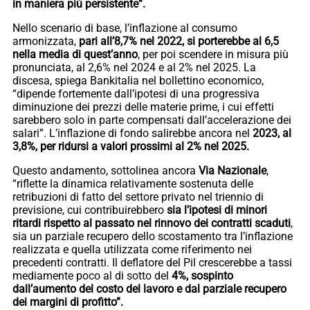
in maniera più persistente”.
Nello scenario di base, l’inflazione al consumo
armonizzata,
pari all’8,7% nel 2022, si porterebbe al 6,5
nella media di quest’anno
, per poi scendere in misura più
pronunciata, al 2,6% nel 2024 e al 2% nel 2025. La
discesa, spiega Bankitalia nel bollettino economico,
“dipende fortemente dall’ipotesi di una progressiva
diminuzione dei prezzi delle materie prime, i cui effetti
sarebbero solo in parte compensati dall’accelerazione dei
salari”. L’inflazione di fondo salirebbe ancora nel
2023, al
3,8%, per ridursi a valori prossimi al 2% nel 2025.
Questo andamento, sottolinea ancora
Via Nazionale
,
“riflette la dinamica relativamente sostenuta delle
retribuzioni di fatto del settore privato nel triennio di
previsione, cui contribuirebbero
sia l’ipotesi di minori
ritardi rispetto al passato nel rinnovo dei contratti scaduti
,
sia un parziale recupero dello scostamento tra l’inflazione
realizzata e quella utilizzata come riferimento nei
precedenti contratti. Il deflatore del Pil crescerebbe a tassi
mediamente poco al di sotto del
4%, sospinto
dall’aumento del costo del lavoro e dal parziale recupero
dei margini di profitto”.