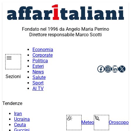
Vai
al
contenuto
Fondato nel 1996 da Angelo Maria Perrino
Direttore responsabile Marco Scotti
Economia
Corporate
Politica
Esteri
Facebook
Instagr
Linke
X
News
Sezioni
Salute
Sport
AI TV
Tendenze
Iran
Ucraina
Meteo
Oroscopo
Ceuta
Guccini