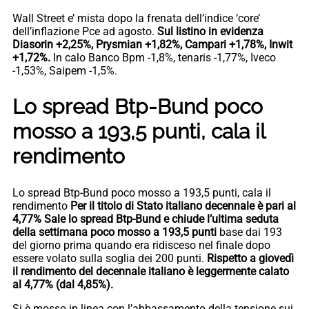
Wall Street e’ mista dopo la frenata dell’indice ‘core’
dell’inflazione Pce ad agosto.
Sul listino in evidenza
Diasorin +2,25%, Prysmian +1,82%, Campari +1,78%, Inwit
+1,72%.
In calo Banco Bpm -1,8%, tenaris -1,77%, Iveco
-1,53%, Saipem -1,5%.
Lo spread Btp-Bund poco
mosso a 193,5 punti, cala il
rendimento
Lo spread Btp-Bund poco mosso a 193,5 punti, cala il
rendimento
Per il titolo di Stato italiano decennale è pari al
4,77% Sale lo spread Btp-Bund e chiude l’ultima seduta
della settimana poco mosso a 193,5 punti
base dai 193
del giorno prima quando era ridisceso nel finale dopo
essere volato sulla soglia dei 200 punti.
Rispetto a giovedì
il rendimento del decennale italiano è leggermente calato
al 4,77% (dal 4,85%).
Si è mosso in linea con l’abbassamento della tensione sui