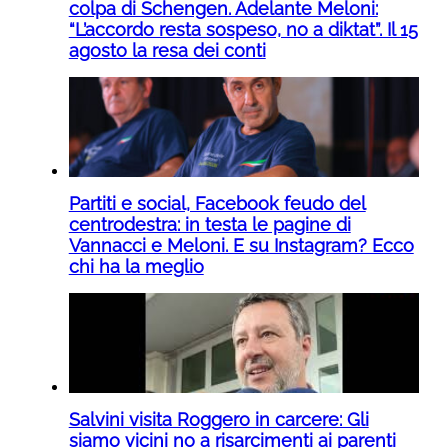
colpa di Schengen. Adelante Meloni:
“L’accordo resta sospeso, no a diktat”. Il 15
agosto la resa dei conti
Partiti e social, Facebook feudo del
centrodestra: in testa le pagine di
Vannacci e Meloni. E su Instagram? Ecco
chi ha la meglio
Salvini visita Roggero in carcere: Gli
siamo vicini no a risarcimenti ai parenti