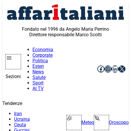
Vai
al
contenuto
Fondato nel 1996 da Angelo Maria Perrino
Direttore responsabile Marco Scotti
Economia
Corporate
Politica
Esteri
Facebook
Instagr
Linke
X
News
Sezioni
Salute
Sport
AI TV
Tendenze
Iran
Ucraina
Meteo
Oroscopo
Ceuta
Guccini