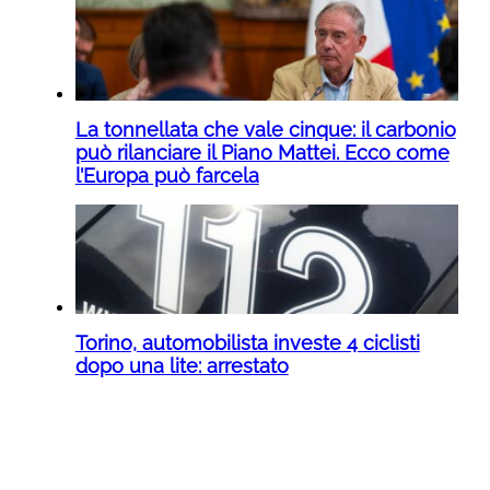
La tonnellata che vale cinque: il carbonio
può rilanciare il Piano Mattei. Ecco come
l’Europa può farcela
Torino, automobilista investe 4 ciclisti
dopo una lite: arrestato