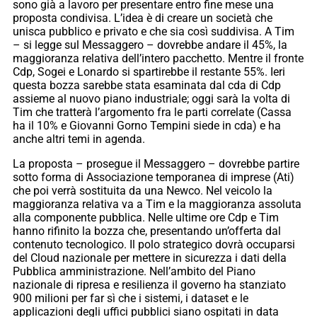
sono già a lavoro per presentare entro fine mese una
proposta condivisa. L’idea è di creare un società che
unisca pubblico e privato e che sia così suddivisa. A Tim
– si legge sul Messaggero – dovrebbe andare il 45%, la
maggioranza relativa dell’intero pacchetto. Mentre il fronte
Cdp, Sogei e Lonardo si spartirebbe il restante 55%. Ieri
questa bozza sarebbe stata esaminata dal cda di Cdp
assieme al nuovo piano industriale; oggi sarà la volta di
Tim che tratterà l’argomento fra le parti correlate (Cassa
ha il 10% e Giovanni Gorno Tempini siede in cda) e ha
anche altri temi in agenda.
La proposta – prosegue il Messaggero – dovrebbe partire
sotto forma di Associazione temporanea di imprese (Ati)
che poi verrà sostituita da una Newco. Nel veicolo la
maggioranza relativa va a Tim e la maggioranza assoluta
alla componente pubblica. Nelle ultime ore Cdp e Tim
hanno rifinito la bozza che, presentando un’offerta dal
contenuto tecnologico. Il polo strategico dovrà occuparsi
del Cloud nazionale per mettere in sicurezza i dati della
Pubblica amministrazione. Nell’ambito del Piano
nazionale di ripresa e resilienza il governo ha stanziato
900 milioni per far sì che i sistemi, i dataset e le
applicazioni degli uffici pubblici siano ospitati in data