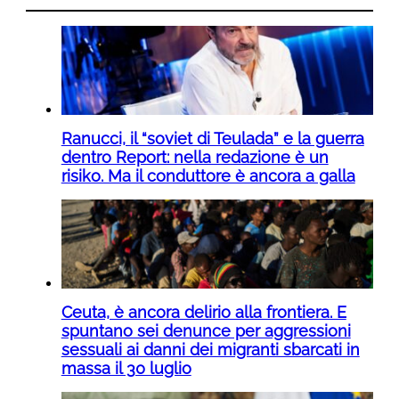
Ranucci, il “soviet di Teulada” e la guerra
dentro Report: nella redazione è un
risiko. Ma il conduttore è ancora a galla
Ceuta, è ancora delirio alla frontiera. E
spuntano sei denunce per aggressioni
sessuali ai danni dei migranti sbarcati in
massa il 30 luglio