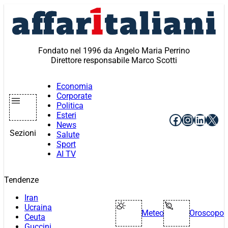
Vai
al
contenuto
Fondato nel 1996 da Angelo Maria Perrino
Direttore responsabile Marco Scotti
Economia
Corporate
Politica
Esteri
Facebook
Instagr
Linke
X
News
Sezioni
Salute
Sport
AI TV
Tendenze
Iran
Ucraina
Meteo
Oroscopo
Ceuta
Guccini