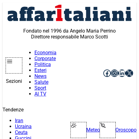
Vai
al
contenuto
Fondato nel 1996 da Angelo Maria Perrino
Direttore responsabile Marco Scotti
Economia
Corporate
Politica
Esteri
Facebook
Instagr
Linke
X
News
Sezioni
Salute
Sport
AI TV
Tendenze
Iran
Ucraina
Meteo
Oroscopo
Ceuta
Guccini