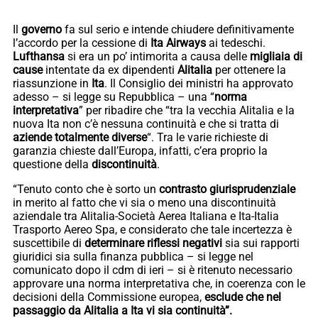
Il
governo
fa sul serio e intende chiudere definitivamente
l’accordo per la cessione di
Ita Airways
ai tedeschi.
Lufthansa
si era un po’ intimorita a causa delle
migliaia di
cause
intentate da ex dipendenti
Alitalia
per ottenere la
riassunzione in
Ita
. Il Consiglio dei ministri ha approvato
adesso – si legge su Repubblica – una “
norma
interpretativa
” per ribadire che “tra la vecchia Alitalia e la
nuova Ita non c’è nessuna continuità e che si tratta di
aziende totalmente diverse
“. Tra le varie richieste di
garanzia chieste dall’Europa, infatti, c’era proprio la
questione della
discontinuità
.
“Tenuto conto che è sorto un
contrasto giurisprudenziale
in merito al fatto che vi sia o meno una discontinuità
aziendale tra Alitalia-Società Aerea Italiana e Ita-Italia
Trasporto Aereo Spa, e considerato che tale incertezza è
suscettibile di
determinare riflessi negativi
sia sui rapporti
giuridici sia sulla finanza pubblica – si legge nel
comunicato dopo il cdm di ieri – si è ritenuto necessario
approvare una norma interpretativa che, in coerenza con le
decisioni della Commissione europea,
esclude che nel
passaggio da Alitalia a Ita vi sia continuità”.