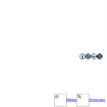
Facebook
Instagr
Linke
X
Meteo
Oroscopo