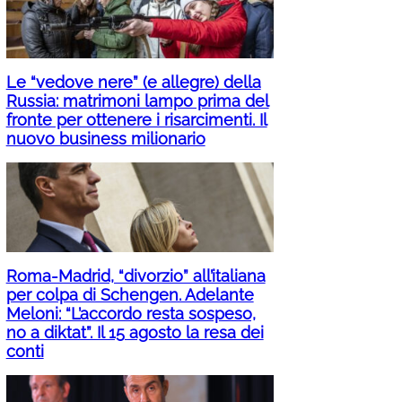
Le “vedove nere” (e allegre) della
Russia: matrimoni lampo prima del
fronte per ottenere i risarcimenti. Il
nuovo business milionario
Roma-Madrid, “divorzio” all’italiana
per colpa di Schengen. Adelante
Meloni: “L’accordo resta sospeso,
no a diktat”. Il 15 agosto la resa dei
conti