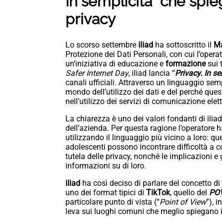
In semplicità” che spieg
privacy
Lo scorso settembre
iliad
ha sottoscritto il
Ma
Protezione dei Dati Personali, con cui l’opera
un’iniziativa di educazione e
formazione
sui 
Safer Internet Day
, iliad lancia “
Privacy. In se
canali ufficiali. Attraverso un linguaggio semp
mondo dell’utilizzo dei dati e del perché questi
nell’utilizzo dei servizi di comunicazione elet
La chiarezza è uno dei valori fondanti di iliad 
dell’azienda. Per questa ragione l’operatore 
utilizzando il linguaggio più vicino a loro: qu
adolescenti possono incontrare difficoltà a co
tutela delle privacy, nonché le implicazioni e 
informazioni su di loro.
iliad
ha così deciso di parlare del concetto d
uno dei format tipici di
TikTok
, quello del
PO
particolare punto di vista (“
Point of View
”), 
leva sui luoghi comuni che meglio spiegano i