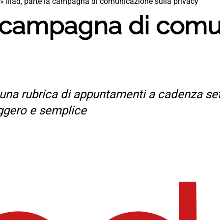
»
iliad, parte la campagna di comunicazione sulla privacy
la campagna di com
una rubrica di appuntamenti a cadenza setti
eggero e semplice