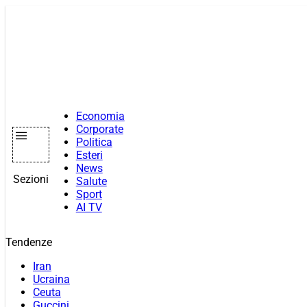
Vai
al
contenuto
Economia
Corporate
Politica
Esteri
News
Sezioni
Salute
Sport
AI TV
Tendenze
Iran
Ucraina
Ceuta
Guccini