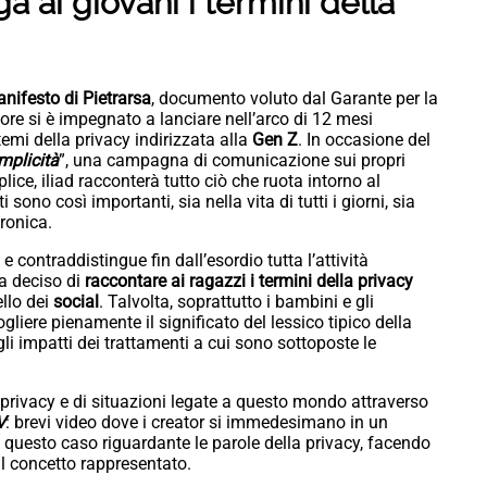
a ai giovani i termini della
nifesto di Pietrarsa
, documento voluto dal Garante per la
tore si è impegnato a lanciare nell’arco di 12 mesi
temi della privacy indirizzata alla
Gen Z
. In occasione del
mplicità
”, una campagna di comunicazione sui propri
lice, iliad racconterà tutto ciò che ruota intorno al
 sono così importanti, sia nella vita di tutti i giorni, sia
tronica.
e contraddistingue fin dall’esordio tutta l’attività
ha deciso di
raccontare ai ragazzi i termini della privacy
ello dei
social
. Talvolta, soprattutto i bambini e gli
gliere pienamente il significato del lessico tipico della
gli impatti dei trattamenti a cui sono sottoposte le
i privacy e di situazioni legate a questo mondo attraverso
V
: brevi video dove i creator si immedesimano in un
in questo caso riguardante le parole della privacy, facendo
l concetto rappresentato.