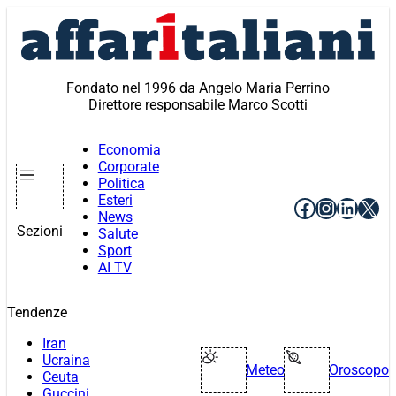
Vai
al
contenuto
Fondato nel 1996 da Angelo Maria Perrino
Direttore responsabile Marco Scotti
Economia
Corporate
Politica
Esteri
Facebook
Instagr
Linke
X
News
Sezioni
Salute
Sport
AI TV
Tendenze
Iran
Ucraina
Meteo
Oroscopo
Ceuta
Guccini