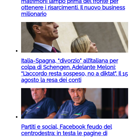
matrimoni lampo prima del fronte per
ottenere i risarcimenti. Il nuovo business
milionario
Italia-Spagna, “divorzio” all’italiana per
colpa di Schengen. Adelante Meloni:
“L’accordo resta sospeso, no a diktat”. Il 15
agosto la resa dei conti
Partiti e social, Facebook feudo del
centrodestra: in testa le pagine di