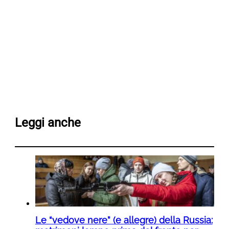
Leggi anche
Le “vedove nere” (e allegre) della Russia: