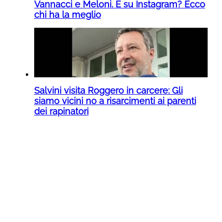
Vannacci e Meloni. E su Instagram? Ecco
chi ha la meglio
Salvini visita Roggero in carcere: Gli
siamo vicini no a risarcimenti ai parenti
dei rapinatori