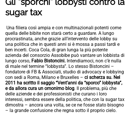
Gli “sporchi” lobbysti contro la
sugar tax
Una filiera così ampia e con multinazionali potenti come
quella delle bibite non starà certo a guardare. A lungo
procrastinata, anche grazie all’intervento delle lobby su
una politica che in questi anni si è mossa a passi tardi e
ben incerti. Coca Cola, di gran lunga la più potente
azienda del consorzio Assobibe può vantare un lobbista di
lungo corso,
Fabio Bistoncini.
Intendiamoci, non c’è nulla
di male nel termine “lobbysta”. Lo stesso Bistoncini –
fondatore di FB & Associati, studio di advocacy e lobbying
con sedi a Roma, Milano e Bruxelles –
ci scherza su. Nel
2011 ha scritto il saggio “Vent’anni da “sporco” lobbysta”,
e da allora cura un omonimo blog
. Il problema, più che
delle aziende e dei professionisti che curano i loro
interessi, sembra essere della politica, che con la sugar tax
dimostra – ancora una volta, se ce ne fosse stato bisogno
– la grande confusione che regna sotto il proprio cielo.