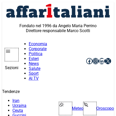
Vai
al
contenuto
Fondato nel 1996 da Angelo Maria Perrino
Direttore responsabile Marco Scotti
Economia
Corporate
Politica
Esteri
Facebook
Instagr
Linke
X
News
Sezioni
Salute
Sport
AI TV
Tendenze
Iran
Ucraina
Meteo
Oroscopo
Ceuta
Guccini