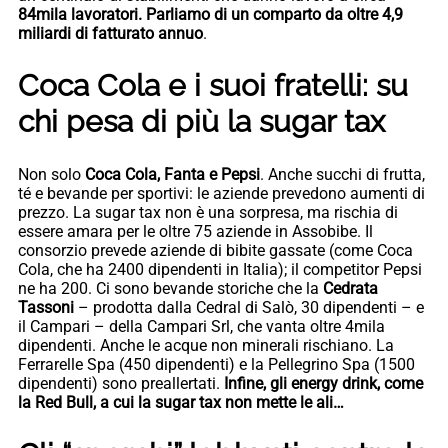
84mila lavoratori. Parliamo di un comparto da oltre 4,9
miliardi di fatturato annuo
.
Coca Cola e i suoi fratelli: su
chi pesa di più la sugar tax
Non solo
Coca Cola, Fanta e Pepsi
. Anche succhi di frutta,
té e bevande per sportivi: le aziende prevedono aumenti di
prezzo. La sugar tax non è una sorpresa, ma rischia di
essere amara per le oltre 75 aziende in Assobibe. Il
consorzio prevede aziende di bibite gassate (come Coca
Cola, che ha 2400 dipendenti in Italia); il competitor Pepsi
ne ha 200. Ci sono bevande storiche che la
Cedrata
Tassoni
– prodotta dalla Cedral di Salò, 30 dipendenti – e
il Campari – della Campari Srl, che vanta oltre 4mila
dipendenti. Anche le acque non minerali rischiano. La
Ferrarelle Spa (450 dipendenti) e la Pellegrino Spa (1500
dipendenti) sono preallertati.
Infine, gli energy drink, come
la Red Bull, a cui la sugar tax non mette le ali…