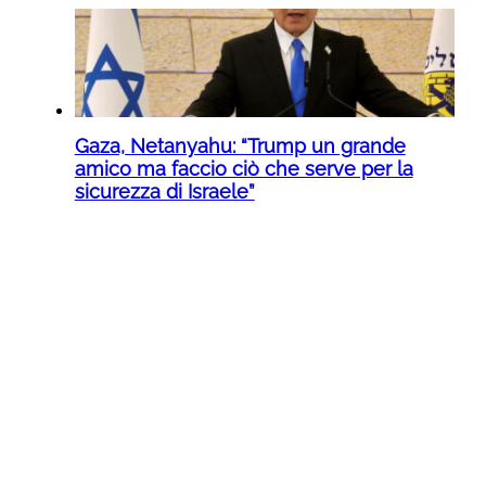
Gaza, Netanyahu: “Trump un grande
amico ma faccio ciò che serve per la
sicurezza di Israele”