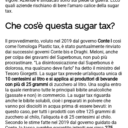
vigore. Aziende e sindacati sono sul piede di guerra. Ecco
quali aziende rischiano di bere l’amaro calice della sugar
tax.
Che cos’è questa sugar tax?
Il provvedimento, voluto nel 2019 dal governo
Conte I
così
come l’omologa Plastic tax, è stato puntualmente rinviato
dai successivi governi Conte bis e Draghi. Meloni, anche
per colpa dei gravami del Superbonus, non può più
procrastinare. “La disintossicazione dal Superbonus è
dolorosa, ma qualcuno deve farlo” ha detto il ministro del
Tesoro Giorgetti. La sugar tax prevede un’aliquota unica di
10 centesimi al litro e si applica ai produttori di bevande
con più di 25 grammi
di zucchero al litro. Una soglia entro
la quale rientrano tutte le principali bibite analcoliche
(gassate e non) in commercio. La sugar tax riguarda
anche le bibite solubili, cioè i preparati in polvere che
vanno poi disciolti in acqua prima di essere bevuti: in
questo caso, per tutti i prodotti con oltre 125 grammi di
zucchero al chilo, l’aliquota è di 25 centesimi al chilo.
Secondo le stime fatte nel 2019 dal governo guidato da
Conte, la tassa avrebbe garantito introiti per circa
275