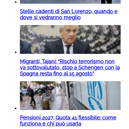
Stelle cadenti di San Lorenzo, quando e
dove si vedranno meglio
Migranti, Tajani: “Rischio terrorismo non
va sottovalutato, stop a Schengen con la
Spagna resta fino al 15 agosto”
Pensioni 2027, Quota 41 flessibile: come
funziona e chi può usarla