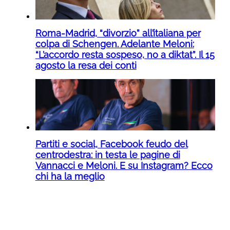
Roma-Madrid, “divorzio” all’italiana per
colpa di Schengen. Adelante Meloni:
“L’accordo resta sospeso, no a diktat”. Il 15
agosto la resa dei conti
Partiti e social, Facebook feudo del
centrodestra: in testa le pagine di
Vannacci e Meloni. E su Instagram? Ecco
chi ha la meglio