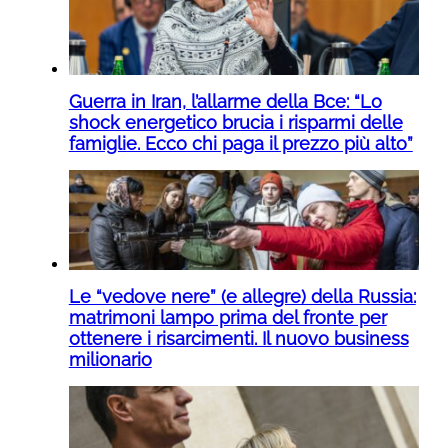
Guerra in Iran, l’allarme della Bce: “Lo
shock energetico brucia i risparmi delle
famiglie. Ecco chi paga il prezzo più alto”
Le “vedove nere” (e allegre) della Russia:
matrimoni lampo prima del fronte per
ottenere i risarcimenti. Il nuovo business
milionario