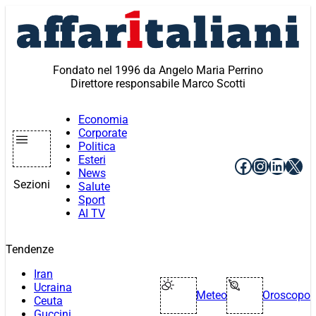
Vai
al
contenuto
Fondato nel 1996 da Angelo Maria Perrino
Direttore responsabile Marco Scotti
Economia
Corporate
Politica
Esteri
Facebook
Instagr
Linke
X
News
Sezioni
Salute
Sport
AI TV
Tendenze
Iran
Ucraina
Meteo
Oroscopo
Ceuta
Guccini