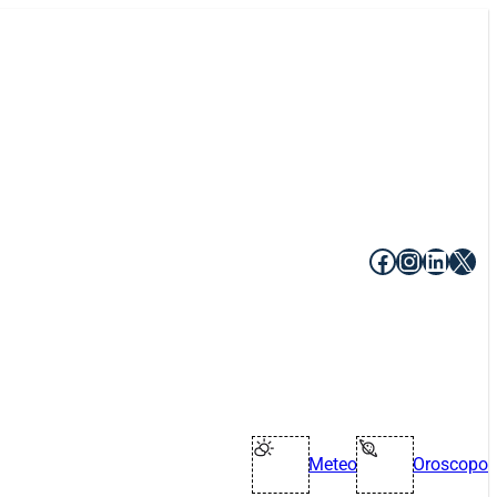
Facebook
Instagr
Linke
X
Meteo
Oroscopo