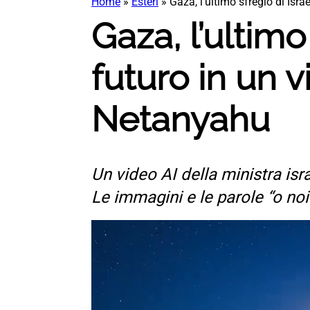
Home
»
Esteri
»
Gaza, l’ultimo sfregio di Isra
Gaza, l’ultimo 
futuro in un v
Netanyahu
Un video AI della ministra is
Le immagini e le parole “o no