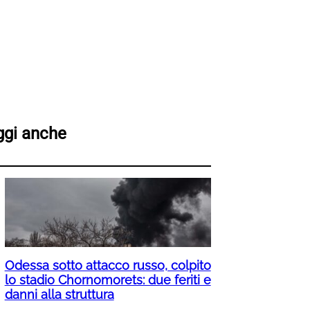
ggi anche
Odessa sotto attacco russo, colpito
lo stadio Chornomorets: due feriti e
danni alla struttura