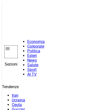
Vai
al
contenuto
Economia
Corporate
Politica
Esteri
News
Sezioni
Salute
Sport
AI TV
Tendenze
Iran
Ucraina
Ceuta
Guccini