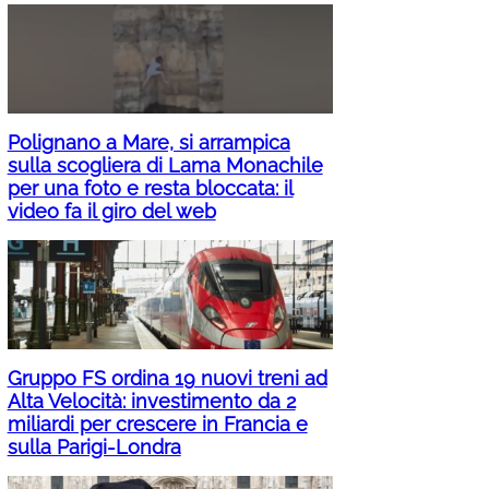
Polignano a Mare, si arrampica
sulla scogliera di Lama Monachile
per una foto e resta bloccata: il
video fa il giro del web
Gruppo FS ordina 19 nuovi treni ad
Alta Velocità: investimento da 2
miliardi per crescere in Francia e
sulla Parigi-Londra