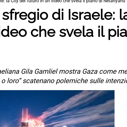
ele: la City del futuro in un video che svela il piano di Netanyahu
sfregio di Israele: l
ideo che svela il pi
raeliana Gila Gamliel mostra Gaza come met
i o loro” scatenano polemiche sulle intenz