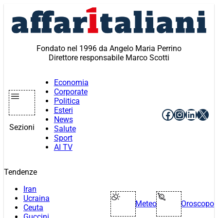
Vai
al
contenuto
Fondato nel 1996 da Angelo Maria Perrino
Direttore responsabile Marco Scotti
Economia
Corporate
Politica
Esteri
Facebook
Instagr
Linke
X
News
Sezioni
Salute
Sport
AI TV
Tendenze
Iran
Ucraina
Meteo
Oroscopo
Ceuta
Guccini