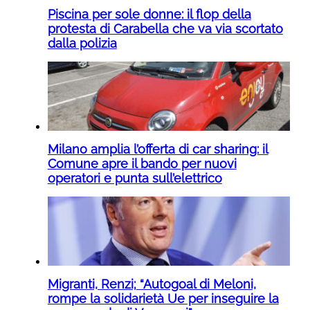
Piscina per sole donne: il flop della
protesta di Carabella che va via scortato
dalla polizia
Milano amplia l’offerta di car sharing: il
Comune apre il bando per nuovi
operatori e punta sull’elettrico
Migranti, Renzi; “Autogoal di Meloni,
rompe la solidarietà Ue per inseguire la