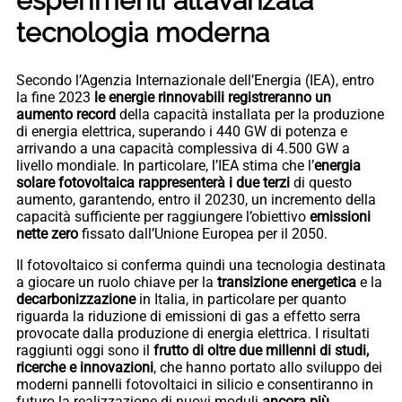
esperimenti all’avanzata
tecnologia moderna
Secondo l’Agenzia Internazionale dell’Energia (IEA), entro
la fine 2023
le energie rinnovabili registreranno un
aumento record
della capacità installata per la produzione
di energia elettrica, superando i 440 GW di potenza e
arrivando a una capacità complessiva di 4.500 GW a
livello mondiale. In particolare, l’IEA stima che l’
energia
solare fotovoltaica rappresenterà i due terzi
di questo
aumento, garantendo, entro il 20230, un incremento della
capacità sufficiente per raggiungere l’obiettivo
emissioni
nette zero
fissato dall’Unione Europea per il 2050.
Il fotovoltaico si conferma quindi una tecnologia destinata
a giocare un ruolo chiave per la
transizione energetica
e la
decarbonizzazione
in Italia, in particolare per quanto
riguarda la riduzione di emissioni di gas a effetto serra
provocate dalla produzione di energia elettrica. I risultati
raggiunti oggi sono il
frutto di oltre due millenni di studi,
ricerche e innovazioni
, che hanno portato allo sviluppo dei
moderni pannelli fotovoltaici in silicio e consentiranno in
futuro la realizzazione di nuovi moduli
ancora più