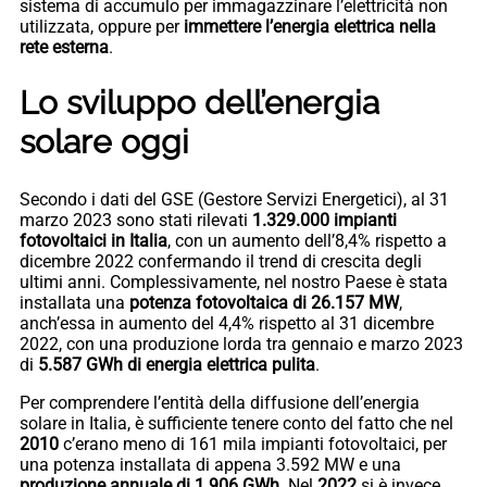
sistema di accumulo per immagazzinare l’elettricità non
utilizzata, oppure per
immettere l’energia elettrica nella
rete esterna
.
Lo sviluppo dell’energia
solare oggi
Secondo i dati del GSE (Gestore Servizi Energetici), al 31
marzo 2023 sono stati rilevati
1.329.000 impianti
fotovoltaici in Italia
, con un aumento dell’8,4% rispetto a
dicembre 2022 confermando il trend di crescita degli
ultimi anni. Complessivamente, nel nostro Paese è stata
installata una
potenza fotovoltaica di 26.157 MW
,
anch’essa in aumento del 4,4% rispetto al 31 dicembre
2022, con una produzione lorda tra gennaio e marzo 2023
di
5.587 GWh di energia elettrica pulita
.
Per comprendere l’entità della diffusione dell’energia
solare in Italia, è sufficiente tenere conto del fatto che nel
2010
c’erano meno di 161 mila impianti fotovoltaici, per
una potenza installata di appena 3.592 MW e una
produzione annuale di 1.906 GWh
. Nel
2022
si è invece