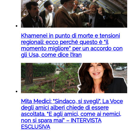
Khamenei in punto di morte e tensioni
regionali: ecco perché questo è “il
momento migliore” per un accordo con
gli Usa, come dice l’Iran
Mita Medici: “Sindaco, si svegli”. La Voce
degli amici alberi chiede di essere
ascoltata. “E agli amici, come ai nemici,
non si spara mai” – INTERVISTA
ESCLUSIVA