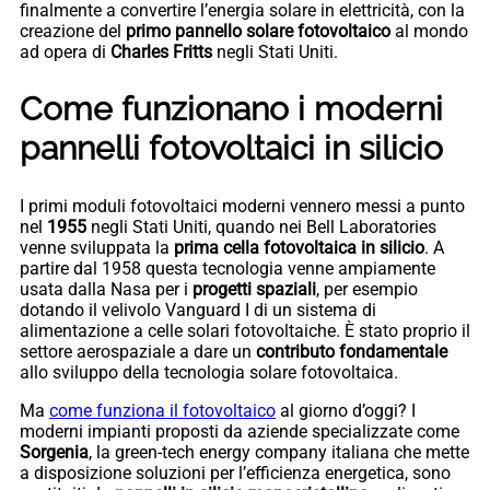
finalmente a convertire l’energia solare in elettricità, con la
creazione del
primo pannello solare fotovoltaico
al mondo
ad opera di
Charles Fritts
negli Stati Uniti.
Come funzionano i moderni
pannelli fotovoltaici in silicio
I primi moduli fotovoltaici moderni vennero messi a punto
nel
1955
negli Stati Uniti, quando nei Bell Laboratories
venne sviluppata la
prima cella fotovoltaica in silicio
. A
partire dal 1958 questa tecnologia venne ampiamente
usata dalla Nasa per i
progetti spaziali
, per esempio
dotando il velivolo Vanguard I di un sistema di
alimentazione a celle solari fotovoltaiche. È stato proprio il
settore aerospaziale a dare un
contributo fondamentale
allo sviluppo della tecnologia solare fotovoltaica.
Ma
come funziona il fotovoltaico
al giorno d’oggi? I
moderni impianti proposti da aziende specializzate come
Sorgenia
, la green-tech energy company italiana che mette
a disposizione soluzioni per l’efficienza energetica, sono