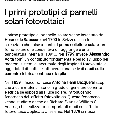
I primi prototipi di pannelli
solari fotovoltaici
Il primo prototipo di pannello solare venne inventato da
Horace de Saussure
nel
1700
in Svizzera, con lo
scienziato che mise a punto il
primo collettore solare
, un
forno solare che consentiva di raggiungere una
temperatura interna di 109°C. Nel
1799
, invece,
Alessandro
Volta
fornì un contributo fondamentale per lo sviluppo dei
moderni sistemi di accumulo degli impianti fotovoltaici di
oggi dotati di batterie, attraverso una serie di
studi sulla
corrente elettrica continua e la pila
.
Nel
1839
il fisico francese
Antoine Henri Becquerel
scoprì
che alcuni materiali sono in grado di generare corrente
elettrica se esposti alla luce solare, introducendo il
fenomeno dell’
effetto fotovoltaico
. Questo fenomeno
venne studiato anche da Richard Evans e William G.
Adams, che realizzarono importanti studi sull’effetto
fotovoltaico applicato al selenio. Nel
1879
si riuscì