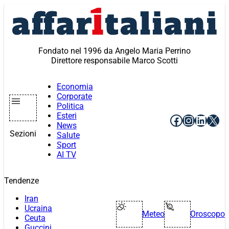
Vai
al
contenuto
Fondato nel 1996 da Angelo Maria Perrino
Direttore responsabile Marco Scotti
Economia
Corporate
Politica
Esteri
Facebook
Instagr
Linke
X
News
Sezioni
Salute
Sport
AI TV
Tendenze
Iran
Ucraina
Meteo
Oroscopo
Ceuta
Guccini