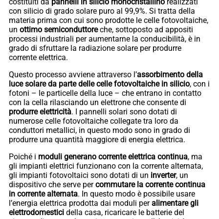
costituiti da
pannelli in silicio monocristallino
realizzati
con silicio di grado solare puro al 99,9%. Si tratta della
materia prima con cui sono prodotte le celle fotovoltaiche,
un
ottimo semiconduttore
che, sottoposto ad appositi
processi industriali per aumentarne la conducibilità, è in
grado di sfruttare la radiazione solare per produrre
corrente elettrica.
Questo processo avviene attraverso l’
assorbimento della
luce solare da parte delle celle fotovoltaiche in silicio
, con i
fotoni – le particelle della luce – che entrano in contatto
con la cella rilasciando un elettrone che consente di
produrre elettricità
. I pannelli solari sono dotati di
numerose celle fotovoltaiche collegate tra loro da
conduttori metallici, in questo modo sono in grado di
produrre una quantità maggiore di energia elettrica.
Poiché i
moduli generano corrente elettrica continua
, ma
gli impianti elettrici funzionano con la corrente alternata,
gli impianti fotovoltaici sono dotati di un
inverter
, un
dispositivo che serve per
commutare la corrente continua
in corrente alternata
. In questo modo è possibile usare
l’energia elettrica prodotta dai moduli per
alimentare gli
elettrodomestici
della casa, ricaricare le batterie del