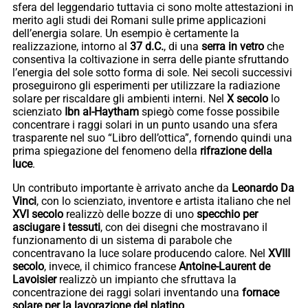
sfera del leggendario tuttavia ci sono molte attestazioni in
merito agli studi dei Romani sulle prime applicazioni
dell’energia solare. Un esempio è certamente la
realizzazione, intorno al
37 d.C.
, di una
serra in vetro
che
consentiva la coltivazione in serra delle piante sfruttando
l’energia del sole sotto forma di sole. Nei secoli successivi
proseguirono gli esperimenti per utilizzare la radiazione
solare per riscaldare gli ambienti interni. Nel
X secolo
lo
scienziato
Ibn al-Haytham
spiegò come fosse possibile
concentrare i raggi solari in un punto usando una sfera
trasparente nel suo “Libro dell’ottica”, fornendo quindi una
prima spiegazione del fenomeno della
rifrazione della
luce
.
Un contributo importante è arrivato anche da
Leonardo Da
Vinci
, con lo scienziato, inventore e artista italiano che nel
XVI secolo
realizzò delle bozze di uno
specchio per
asciugare i tessuti
, con dei disegni che mostravano il
funzionamento di un sistema di parabole che
concentravano la luce solare producendo calore. Nel
XVIII
secolo
, invece, il chimico francese
Antoine-Laurent de
Lavoisier
realizzò un impianto che sfruttava la
concentrazione dei raggi solari inventando una
fornace
solare per la lavorazione del platino
.