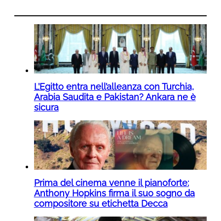
L’Egitto entra nell’alleanza con Turchia,
Arabia Saudita e Pakistan? Ankara ne è
sicura
Prima del cinema venne il pianoforte:
Anthony Hopkins firma il suo sogno da
compositore su etichetta Decca