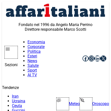
Vai
al
contenuto
Fondato nel 1996 da Angelo Maria Perrino
Direttore responsabile Marco Scotti
Economia
Corporate
Politica
Esteri
Facebook
Instagr
Linke
X
News
Sezioni
Salute
Sport
AI TV
Tendenze
Iran
Ucraina
Meteo
Oroscopo
Ceuta
Guccini