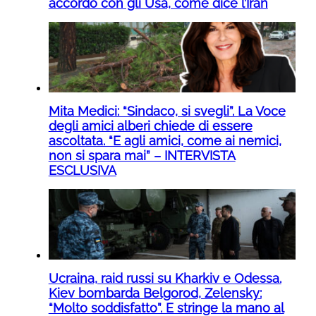
accordo con gli Usa, come dice l’Iran
Mita Medici: “Sindaco, si svegli”. La Voce
degli amici alberi chiede di essere
ascoltata. “E agli amici, come ai nemici,
non si spara mai” – INTERVISTA
ESCLUSIVA
Ucraina, raid russi su Kharkiv e Odessa.
Kiev bombarda Belgorod, Zelensky:
“Molto soddisfatto”. E stringe la mano al