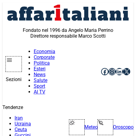
Vai
al
contenuto
Fondato nel 1996 da Angelo Maria Perrino
Direttore responsabile Marco Scotti
Economia
Corporate
Politica
Esteri
Facebook
Instagr
Linke
X
News
Sezioni
Salute
Sport
AI TV
Tendenze
Iran
Ucraina
Meteo
Oroscopo
Ceuta
Guccini