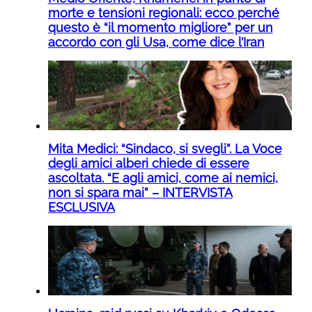
morte e tensioni regionali: ecco perché
questo è “il momento migliore” per un
accordo con gli Usa, come dice l’Iran
Mita Medici: “Sindaco, si svegli”. La Voce
degli amici alberi chiede di essere
ascoltata. “E agli amici, come ai nemici,
non si spara mai” – INTERVISTA
ESCLUSIVA