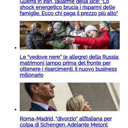
Guerra in Iran, l’allarme della Bce: “Lo
shock energetico brucia i risparmi delle
famiglie. Ecco chi paga il prezzo più alto”
Le “vedove nere” (e allegre) della Russia:
matrimoni lampo prima del fronte per
ottenere i risarcimenti. Il nuovo business
milionario
Roma-Madrid, “divorzio” all’italiana per
colpa di Schengen. Adelante Meloni: