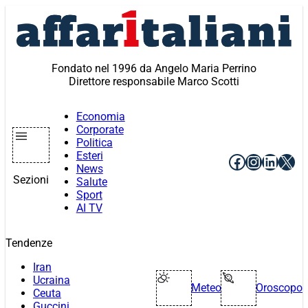
Vai
al
contenuto
Fondato nel 1996 da Angelo Maria Perrino
Direttore responsabile Marco Scotti
Economia
Corporate
Politica
Esteri
Facebook
Instagr
Linke
X
News
Sezioni
Salute
Sport
AI TV
Tendenze
Iran
Ucraina
Meteo
Oroscopo
Ceuta
Guccini