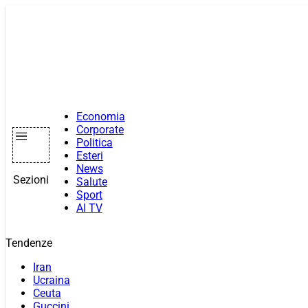
Vai
al
contenuto
Economia
Corporate
Politica
Esteri
News
Sezioni
Salute
Sport
AI TV
Tendenze
Iran
Ucraina
Ceuta
Guccini