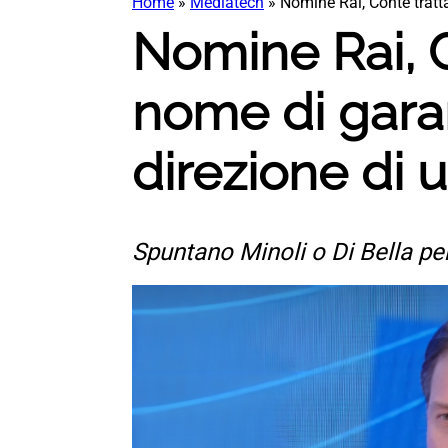
Home
»
Mediatech
»
Nomine Rai, Conte tratt
Nomine Rai, C
nome di garan
direzione di 
Spuntano Minoli o Di Bella pe