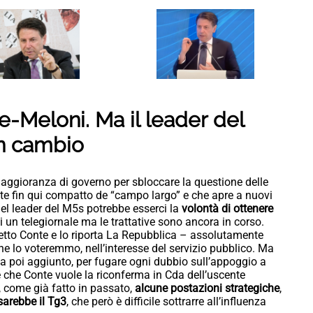
-Meloni. Ma il leader del
n cambio
aggioranza di governo per sbloccare la questione delle
onte fin qui compatto de “campo largo” e che apre a nuovi
del leader del M5s potrebbe esserci la
volontà di ottenere
 di un telegiornale ma le trattative sono ancora in corso.
detto Conte e lo riporta La Repubblica – assolutamente
che lo voteremmo, nell’interesse del servizio pubblico. Ma
ha poi aggiunto, per fugare ogni dubbio sull’appoggio a
 che Conte vuole la riconferma in Cda dell’uscente
 come già fatto in passato,
alcune postazioni strategiche
,
sarebbe il Tg3
, che però è difficile sottrarre all’influenza