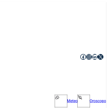
Facebook
Instagr
Linke
X
Meteo
Oroscopo