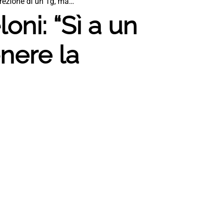
irezione di un Tg, ma…
oni: “Sì a un
nere la