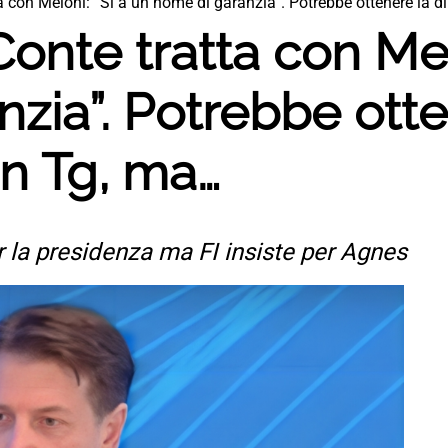
a con Meloni: “Sì a un nome di garanzia”. Potrebbe ottenere la d
onte tratta con Mel
zia”. Potrebbe otte
un Tg, ma…
r la presidenza ma FI insiste per Agnes