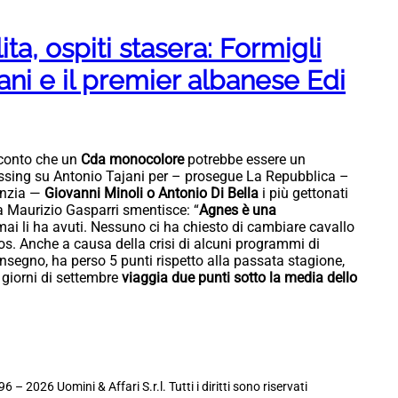
ta, ospiti stasera: Formigli
cani e il premier albanese Edi
 conto che un
Cda monocolore
potrebbe essere un
essing su Antonio Tajani per – prosegue La Repubblica –
anzia —
Giovanni Minoli o Antonio Di Bella
i più gettonati
a Maurizio Gasparri smentisce: “
Agnes è una
 mai li ha avuti. Nessuno ci ha chiesto di cambiare cavallo
aos. Anche a causa della crisi di alcuni programmi di
nsegno, ha perso 5 punti rispetto alla passata stagione,
 giorni di settembre
viaggia due punti sotto la media dello
6 – 2026 Uomini & Affari S.r.l. Tutti i diritti sono riservati