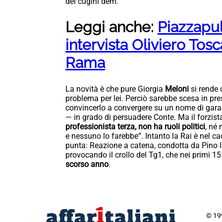
dei cugini dem.
Leggi anche:
Piazzapuli
intervista Oliviero Tos
Rama
La novità è che pure Giorgia
Meloni
si rende
problema per lei. Perciò sarebbe scesa in pr
convincerlo a convergere su un nome di gar
— in grado di persuadere Conte. Ma il forzist
professionista terza, non ha ruoli politici
, né
e nessuno lo farebbe”. Intanto la Rai è nel c
punta: Reazione a catena, condotta da Pino I
provocando il crollo del Tg1, che nei primi 15
scorso anno
.
© 199