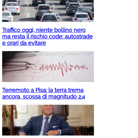
Traffico oggi, niente bollino nero
ma resta il rischio code: autostrade
e orari da evitare
Terremoto a Pisa: la terra trema
ancora, scossa di magnitudo 2.4