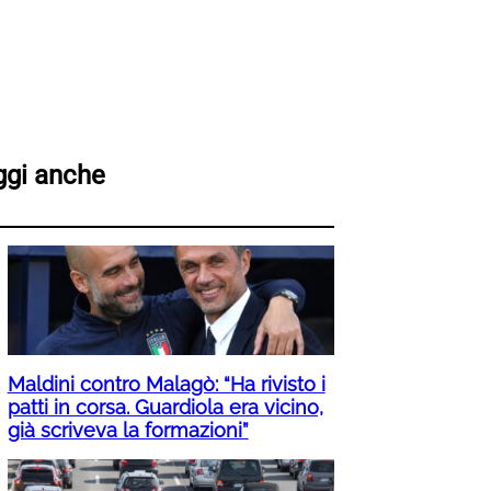
ggi anche
Maldini contro Malagò: “Ha rivisto i
patti in corsa. Guardiola era vicino,
già scriveva la formazioni”