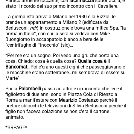
Particolarmente toccante, con
lacrimuccia
sottotraccia, è
stato il ricordo del suo primo incontro con il Cavaliere.
La giornalista arriva a Milano nel 1980 e la Rizzoli le
prende un appartamento a Milano 2 (edificata da
Berlusconi:
ndr
) in costruzione e trova una mitica Spa, “la
prima in Italia”, con cui la sera si vedeva con Mike
Buongiorno in accappatoio bianco a bere delle
“centrifughe di Finocchio” (sic)…
“Per me era un sogno. Poi vedo una gru che porta una
cosa. Chiedo: cosa è quella cosa?
Quella cosa è il
Bancomat
…Poi c’erano questi cigni che passeggiavano e
le macchine erano sotterranee…mi sembrava di essere su
Marte”.
Poi la
Palombelli
passa ad altro e ci racconta che lei e il
figlioletto di due anni sono in Piazza Cola di Rienzo a
Roma a manifestare con
Maurizio Costanzo
perché il
pretore sblocchi le televisioni di Silvio Berlusconi perché il
figlio non faceva colazione se non c’era il cartone
animato.
*BRPAGE*