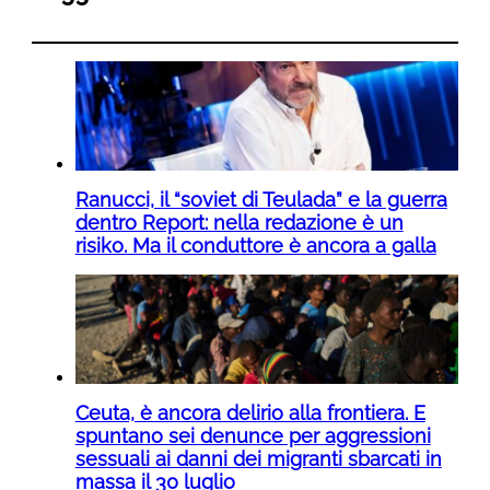
Ranucci, il “soviet di Teulada” e la guerra
dentro Report: nella redazione è un
risiko. Ma il conduttore è ancora a galla
Ceuta, è ancora delirio alla frontiera. E
spuntano sei denunce per aggressioni
sessuali ai danni dei migranti sbarcati in
massa il 30 luglio