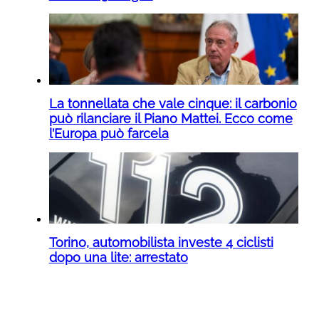
La tonnellata che vale cinque: il carbonio
può rilanciare il Piano Mattei. Ecco come
l’Europa può farcela
Torino, automobilista investe 4 ciclisti
dopo una lite: arrestato