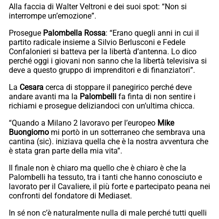
Alla faccia di Walter Veltroni e dei suoi spot: “Non si
interrompe un’emozione”.
Prosegue
Palombella Rossa
: “Erano quegli anni in cui il
partito radicale insieme a Silvio Berlusconi e Fedele
Confalonieri si batteva per la libertà d’antenna. Lo dico
perché oggi i giovani non sanno che la libertà televisiva si
deve a questo gruppo di imprenditori e di finanziatori”.
La
Cesara
cerca di stoppare il panegirico perché deve
andare avanti ma la
Palombelli
fa finta di non sentire i
richiami e prosegue deliziandoci con un’ultima chicca.
“Quando a Milano 2 lavoravo per l’europeo
Mike
Buongiorno
mi portò in un sotterraneo che sembrava una
cantina (sic). iniziava quella che è la nostra avventura che
è stata gran parte della mia vita”.
Il finale non è chiaro ma quello che è chiaro è che la
Palombelli ha tessuto, tra i tanti che hanno conosciuto e
lavorato per il Cavaliere, il più forte e partecipato peana nei
confronti del fondatore di Mediaset.
In sé non c’è naturalmente nulla di male perché tutti quelli