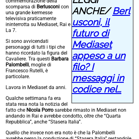
commemorazione della
scomparsa di
Berlusconi
con
ANCHE/
Berl
una grande kermesse
televisiva praticamente
usconi, il
ininterrotta su Mediaset, Rai e
La 7.
futuro di
Si sono avvicendati
Mediaset
personaggi di tutti i tipi che
hanno ricordato la figura del
appeso a un
Cavaliere. Tra questi
Barbara
filo? I
Palombelli
, moglie di
Francesco Rutelli, è
messaggi in
particolare.
codice nel…
Lavora in Mediaset da anni.
Qualche settimana fa era
stata resa nota la notizia del
fatto che
Nicola Porro
sarebbe rimasto in Mediaset non
andando in Rai e avrebbe condotto, oltre che “Quarta
Repubblica”, anche “Stasera Italia”.
Quello che invece non era noto è che la Palombelli
avrebbe perso la conduzione di “Stasera Italia” restandole