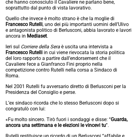
che hanno conosciuto il Cavaliere ne parlano bene,
soprattutto dal punto di vista lavorativo.
Quello che invece è molto strano è che la moglie di
Francesco Rutelli
, uno dei più importanti uomini dell’Ulivo
e antagonista politico di Berlusconi, abbia lavorato e lavori
ancora in
Mediaset
.
Ieri sul
Corriere della Sera
è uscita una intervista a
Francesco Rutelli
in cui viene rievocata la storia politica
del loro rapporto a partire dall’endorsement che il
Cavaliere fece a Gianfranco Fini proprio nella
competizione contro Rutelli nella corsa a Sindaco di
Roma.
Nel 2001 Rutelli fu avversario diretto di Berlusconi per la
Presidenza del Consiglio e perse.
L’ex sindaco ricorda che lo stesso Berlusconi dopo si
congratulò con lui:
«Fu molto sincero. Tirò fuori i sondaggi e disse: “
Guarda,
ancora una settimana e le elezioni le vincevi tu
”.
Rutelli restituisce un ricordo di un Berlusconi “affabile e