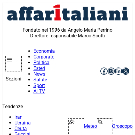
Vai
al
contenuto
Fondato nel 1996 da Angelo Maria Perrino
Direttore responsabile Marco Scotti
Economia
Corporate
Politica
Esteri
Facebook
Instagr
Linke
X
News
Sezioni
Salute
Sport
AI TV
Tendenze
Iran
Ucraina
Meteo
Oroscopo
Ceuta
Guccini