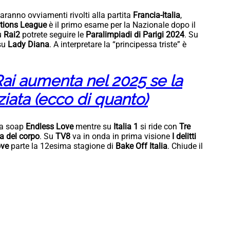
saranno ovviamenti rivolti alla partita
Francia-Italia
,
tions League
è il primo esame per la Nazionale dopo il
su
Rai2
potrete seguire le
Paralimpiadi di Parigi 2024
. Su
 su
Lady Diana
. A interpretare la “principessa triste” è
ai aumenta nel 2025 se la
ziata (ecco di quanto)
la soap
Endless Love
mentre su
Italia 1
si ride con
Tre
a del corpo
. Su
TV8
va in onda in prima visione
I delitti
ove
parte la 12esima stagione di
Bake Off Italia
. Chiude il