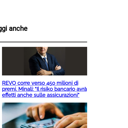
ggi anche
REVO corre verso 450 milioni di
premi. Minali: “Il risiko bancario avrà
effetti anche sulle assicurazioni”