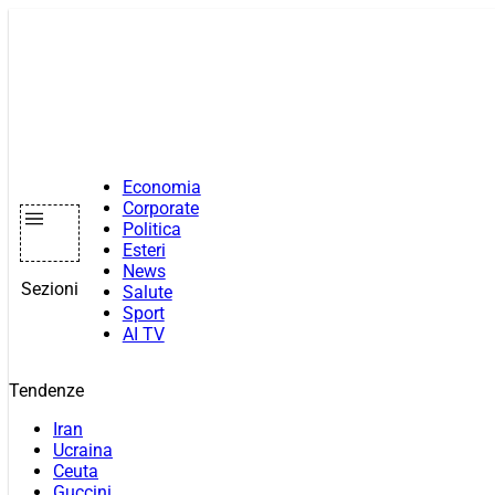
Vai
al
contenuto
Economia
Corporate
Politica
Esteri
News
Sezioni
Salute
Sport
AI TV
Tendenze
Iran
Ucraina
Ceuta
Guccini