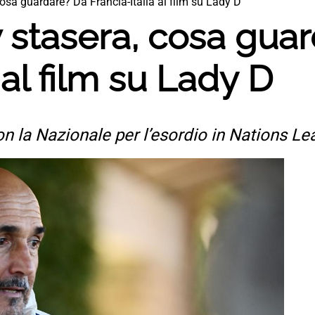
osa guardare? Da Francia-Italia al film su Lady D
 stasera, cosa gua
 al film su Lady D
 la Nazionale per l’esordio in Nations Le