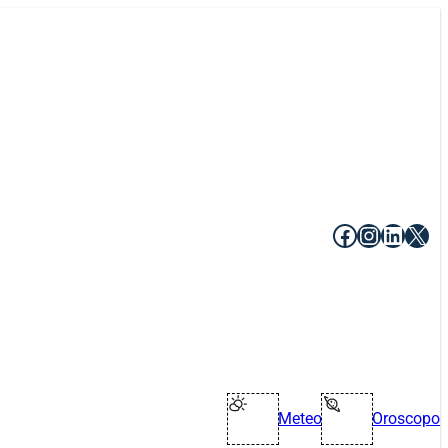
Facebook
Instagr
Linke
X
Meteo
Oroscopo