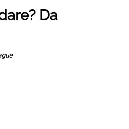
rdare? Da
ague