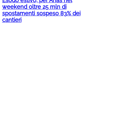
Esodo estivo, per Anas nel
weekend oltre 25 mln di
spostamenti sospeso 83% dei
cantieri