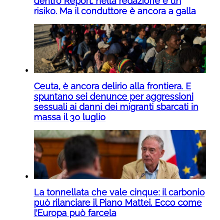
dentro Report: nella redazione è un
risiko. Ma il conduttore è ancora a galla
Ceuta, è ancora delirio alla frontiera. E
spuntano sei denunce per aggressioni
sessuali ai danni dei migranti sbarcati in
massa il 30 luglio
La tonnellata che vale cinque: il carbonio
può rilanciare il Piano Mattei. Ecco come
l’Europa può farcela