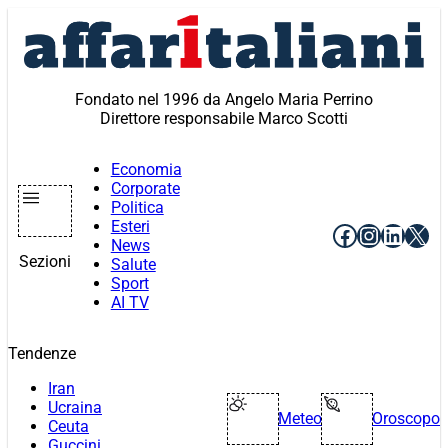
Vai
al
contenuto
Fondato nel 1996 da Angelo Maria Perrino
Direttore responsabile Marco Scotti
Economia
Corporate
Politica
Esteri
Facebook
Instagr
Linke
X
News
Sezioni
Salute
Sport
AI TV
Tendenze
Iran
Ucraina
Meteo
Oroscopo
Ceuta
Guccini