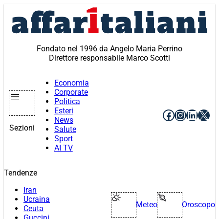
Vai
al
contenuto
Fondato nel 1996 da Angelo Maria Perrino
Direttore responsabile Marco Scotti
Economia
Corporate
Politica
Esteri
Facebook
Instagr
Linke
X
News
Sezioni
Salute
Sport
AI TV
Tendenze
Iran
Ucraina
Meteo
Oroscopo
Ceuta
Guccini