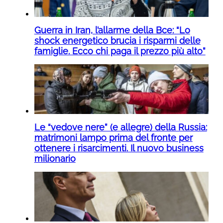
Guerra in Iran, l’allarme della Bce: “Lo
shock energetico brucia i risparmi delle
famiglie. Ecco chi paga il prezzo più alto”
Le “vedove nere” (e allegre) della Russia:
matrimoni lampo prima del fronte per
ottenere i risarcimenti. Il nuovo business
milionario