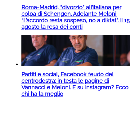
Roma-Madrid, “divorzio” all’italiana per
colpa di Schengen. Adelante Meloni:
“L’accordo resta sospeso, no a diktat”. Il 15
agosto la resa dei conti
Partiti e social, Facebook feudo del
centrodestra: in testa le pagine di
Vannacci e Meloni. E su Instagram? Ecco
chi ha la meglio