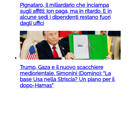
Pignataro, il miliardario che inciampa
sugli affitti: Ion paga, ma in ritardo. E in
alcune sedi i dipendenti restano fuori
dagli uffici
Trump, Gaza e il nuovo scacchiere
mediorientale. Simonini (Domino): “La
base Usa nella Striscia? Un piano per il
dopo-Hamas”