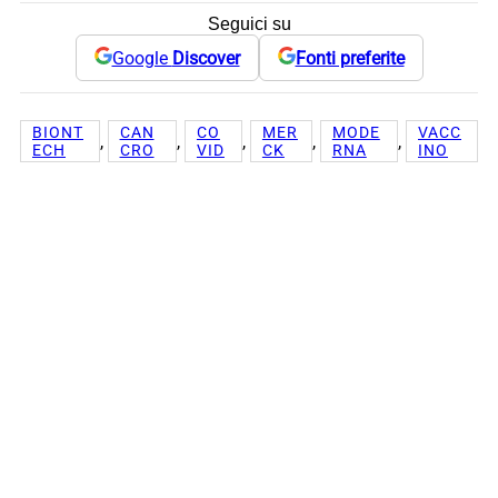
Seguici su
Google
Discover
Fonti preferite
BIONT
CAN
CO
MER
MODE
VACC
, 
, 
, 
, 
, 
ECH
CRO
VID
CK
RNA
INO