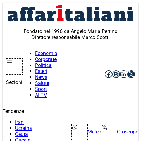
Vai
al
contenuto
Fondato nel 1996 da Angelo Maria Perrino
Direttore responsabile Marco Scotti
Economia
Corporate
Politica
Esteri
Facebook
Instagr
Linke
X
News
Sezioni
Salute
Sport
AI TV
Tendenze
Iran
Ucraina
Meteo
Oroscopo
Ceuta
Guccini