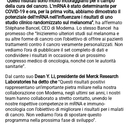
“Questi risultati sono molto incoraggianti per il campo
della cura del cancro. L’mRNA è stato determinante per
COVID-19 e ora, per la prima volta, abbiamo dimostrato il
potenziale dell’mRNA nell’influenzare i risultati di uno
studio clinico randomizzato sul melanoma”
, ha affermato
Stéphane Bancel, CEO di Moderna. Lo stesso Bancel ha
promesso che “Inizieremo ulteriori studi sul melanoma e
su altre forme di cancro con l’obiettivo di offrire ai pazienti
trattamenti contro il cancro veramente personalizzati. Non
vediamo l’ora di pubblicare il set completo di dati e
condividere i risultati in occasione di un prossimo
congresso medico di oncologia, nonché con le autorità
sanitarie”.
Dal canto suo
Dean Y. Li, presidente dei Merck Research
Laboratories ha detto che
“Questi risultati positivi
rappresentano un’importante pietra miliare nella nostra
collaborazione con Moderna, negli ultimi sei anni, i nostri
team hanno collaborato a stretto contatto, unendo le
nostre rispettive competenze in mRNA e immuno-
oncologia con l’obiettivo di migliorare i risultati per i malati
di cancro. Non vediamo l’ora di spostare questo
programma nella prossima fase di sviluppo”.