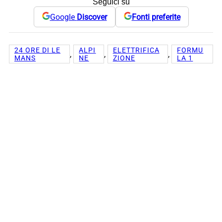
Seguici su
Google
Discover
Fonti preferite
24 ORE DI LE
ALPI
ELETTRIFICA
FORMU
, 
, 
, 
MANS
NE
ZIONE
LA 1