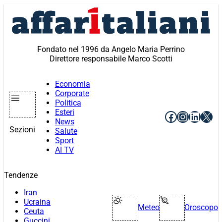
Vai
al
contenuto
Fondato nel 1996 da Angelo Maria Perrino
Direttore responsabile Marco Scotti
Economia
Corporate
Politica
Esteri
Facebook
Instagr
Linke
X
News
Sezioni
Salute
Sport
AI TV
Tendenze
Iran
Ucraina
Meteo
Oroscopo
Ceuta
Guccini