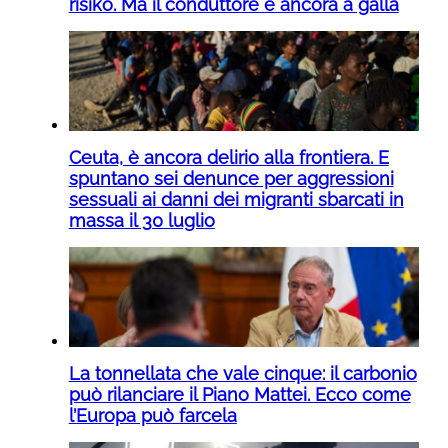
risiko. Ma il conduttore è ancora a galla
Ceuta, è ancora delirio alla frontiera. E
spuntano sei denunce per aggressioni
sessuali ai danni dei migranti sbarcati in
massa il 30 luglio
La tonnellata che vale cinque: il carbonio
può rilanciare il Piano Mattei. Ecco come
l’Europa può farcela