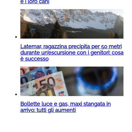
e i loro cani
Latemar, ragazzina precipita per 50 metri
durante un’escursione con i genitori: cosa
è successo
Bollette luce e gas, maxi stangata in
arrivo: tutti gli aumenti