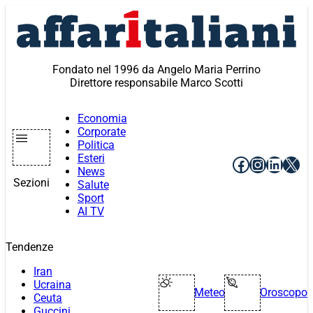
Vai
al
contenuto
Fondato nel 1996 da Angelo Maria Perrino
Direttore responsabile Marco Scotti
Economia
Corporate
Politica
Esteri
Facebook
Instagr
Linke
X
News
Sezioni
Salute
Sport
AI TV
Tendenze
Iran
Ucraina
Meteo
Oroscopo
Ceuta
Guccini