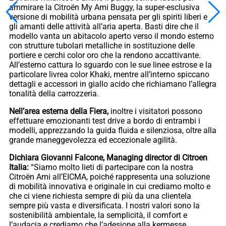
ammirare la Citroën My Ami Buggy, la super-esclusiva
versione di mobilità urbana pensata per gli spiriti liberi e
gli amanti delle attività all’aria aperta. Basti dire che il
modello vanta un abitacolo aperto verso il mondo esterno
con strutture tubolari metalliche in sostituzione delle
portiere e cerchi color oro che la rendono accattivante.
All’esterno cattura lo sguardo con le sue linee estrose e la
particolare livrea color Khaki, mentre all’interno spiccano
dettagli e accessori in giallo acido che richiamano l’allegra
tonalità della carrozzeria.
Nell’area esterna della Fiera,
inoltre i visitatori possono
effettuare emozionanti test drive a bordo di entrambi i
modelli, apprezzando la guida fluida e silenziosa, oltre alla
grande maneggevolezza ed eccezionale agilità.
Dichiara Giovanni Falcone, Managing director di Citroen
Italia:
“Siamo molto lieti di partecipare con la nostra
Citroën Ami all’EICMA, poiché rappresenta una soluzione
di mobilità innovativa e originale in cui crediamo molto e
che ci viene richiesta sempre di più da una clientela
sempre più vasta e diversificata. I nostri valori sono la
sostenibilità ambientale, la semplicità, il comfort e
l’audacia e crediamo che l’adesione alla kermesse