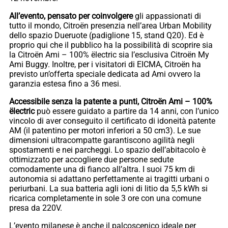
All’evento, pensato per coinvolgere
gli appassionati di
tutto il mondo, Citroën presenzia nell’area Urban Mobility
dello spazio Dueruote (padiglione 15, stand Q20). Ed è
proprio qui che il pubblico ha la possibilità di scoprire sia
la Citroën Ami – 100% ëlectric sia l’esclusiva Citroën My
Ami Buggy. Inoltre, per i visitatori di EICMA, Citroën ha
previsto un’offerta speciale dedicata ad Ami ovvero la
garanzia estesa fino a 36 mesi.
Accessibile senza la patente a punti, Citroën Ami – 100%
ëlectric
può essere guidato a partire da 14 anni, con l’unico
vincolo di aver conseguito il certificato di idoneità patente
AM (il patentino per motori inferiori a 50 cm3). Le sue
dimensioni ultracompatte garantiscono agilità negli
spostamenti e nei parcheggi. Lo spazio dell’abitacolo è
ottimizzato per accogliere due persone sedute
comodamente una di fianco all’altra. I suoi 75 km di
autonomia si adattano perfettamente ai tragitti urbani o
periurbani. La sua batteria agli ioni di litio da 5,5 kWh si
ricarica completamente in sole 3 ore con una comune
presa da 220V.
L’evento milanese è anche il palcoscenico ideale per