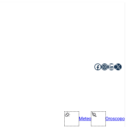
Facebook
Instagr
Linke
X
Meteo
Oroscopo