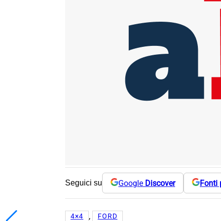
Google
Discover
Fonti 
Seguici su
, 
4×4
FORD