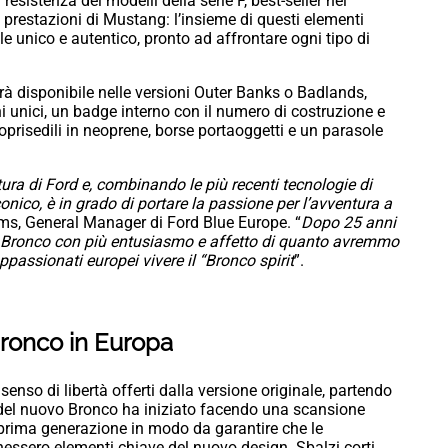
resistenza dei modelli della serie F, best-seller nel
prestazioni di Mustang: l’insieme di questi elementi
ile unico e autentico, pronto ad affrontare ogni tipo di
rà disponibile nelle versioni Outer Banks o Badlands,
i unici, un badge interno con il numero di costruzione e
oprisedili in neoprene, borse portaoggetti e un parasole
ura di Ford e, combinando le più recenti tecnologie di
nico, è in grado di portare la passione per l’avventura a
ams, General Manager di Ford Blue Europe. “
Dopo 25 anni
del Bronco con più entusiasmo e affetto di quanto avremmo
passionati europei vivere il “Bronco spirit
”.
Bronco in Europa
senso di libertà offerti dalla versione originale, partendo
 del nuovo Bronco ha iniziato facendo una scansione
 prima generazione in modo da garantire che le
essero elementi chiave del nuovo design. Sbalzi corti,