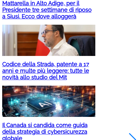
Mattarella in Alto Adige, per il
Presidente tre settimane di riposo
a Siusi. Ecco dove alloggerà
Codice della Strada, patente a 17
anni e multe più leggere: tutte le
novità allo studio del Mit
Il Canada si candida come guida
della strategia di cybersicurezza
globale