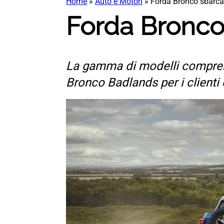
Home
»
Auto e Motori
»
Forda Bronco sbarca
Forda Bronco
La gamma di modelli comprende
Bronco Badlands per i client