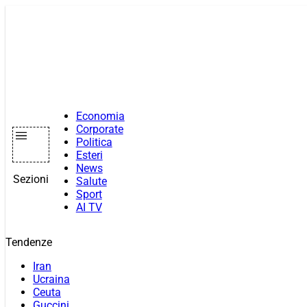
Vai
al
contenuto
Economia
Corporate
Politica
Esteri
News
Sezioni
Salute
Sport
AI TV
Tendenze
Iran
Ucraina
Ceuta
Guccini