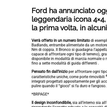
Ford ha annunciato ogg
leggendaria icona 4×4,
la prima volta, in alcun
Verrà offerto in un numero limitato
di esempla
Badlands, entrambe alimentate da un motore 
Nm di coppia. Il Bronco si guadagna l’appell
capace di affrontare ogni tipo di terreno), gra
disponibile in modalità di marcia normale o rid
fino a sette modalità di guida differenti .
Pensato fin dall’inizio
per affrontare ogni tipo
caratteristiche uniche, come porte rimovibili
integrati progettati appositamente per gli acce
pulire quando il “gioco” si fa duro e fangoso.
*BRPAGE*
Il design inconfondibile,
sia all’interno sia al