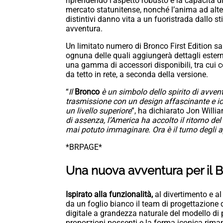
riprendendo l’aspetto robusto e la capacità di 
mercato statunitense, nonché l’anima ad alte 
distintivi danno vita a un fuoristrada dallo st
avventura.
Un limitato numero di Bronco First Edition sa
ognuna delle quali aggiungerà dettagli estern
una gamma di accessori disponibili, tra cui c
da tetto in rete, a seconda della versione.
“
Il
Bronco
è un simbolo dello spirito di avvent
trasmissione con un design affascinante e ico
un livello superiore
”, ha dichiarato Jon Willi
di assenza, l’America ha accolto il ritorno 
mai potuto immaginare. Ora è il turno degli ap
*BRPAGE*
Una nuova avventura per il 
Ispirato alla funzionalità,
al divertimento e al 
da un foglio bianco il team di progettazione
digitale a grandezza naturale del modello di
proporzioni possenti e la forma iconica riman