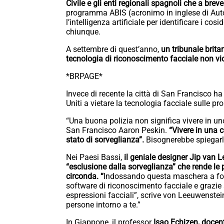
Civile e gli enti regionali spagnoli che a bre
programma ABIS (acronimo in inglese di Autom
l’intelligenza artificiale per identificare i co
chiunque.
A settembre di quest’anno,
un tribunale brita
tecnologia di riconoscimento facciale non viol
*BRPAGE*
Invece di recente la città di San Francisco ha 
Uniti a vietare la tecnologia facciale sulle prop
“Una buona polizia non significa vivere in uno
San Francisco Aaron Peskin.
“Vivere in una c
stato di sorveglianza”.
Bisognerebbe spiegarlo
Nei Paesi Bassi,
il geniale designer Jip van
“esclusione dalla sorveglianza” che rende le 
circonda. “
Indossando questa maschera a forma
software di riconoscimento facciale e grazie a
espressioni facciali”, scrive von Leeuwenstein
persone intorno a te.”
In Giappone, il professor
Isao Echizen, docent