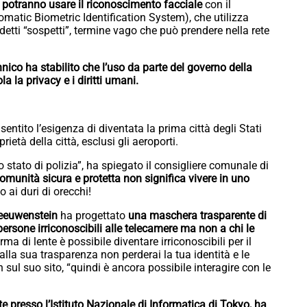
ve potranno usare il riconoscimento facciale
con il
atic Biometric Identification System), che utilizza
siddetti “sospetti”, termine vago che può prendere nella rete
nnico ha stabilito che l’uso da parte del governo della
a la privacy e i diritti umani.
sentito l’esigenza di diventata la prima città degli Stati
rietà della città, esclusi gli aeroporti.
 stato di polizia”, ha spiegato il consigliere comunale di
omunità sicura e protetta non significa vivere in uno
 ai duri di orecchi!
 Leeuwenstein
ha progettato
una maschera trasparente di
persone irriconoscibili alle telecamere ma non a chi le
 di lente è possibile diventare irriconoscibili per il
lla sua trasparenza non perderai la tua identità e le
 sul suo sito, “quindi è ancora possibile interagire con le
e presso l’Istituto Nazionale di Informatica di Tokyo, ha