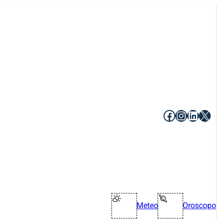
Facebook
Instagr
Linke
X
Meteo
Oroscopo