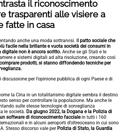
rasta il riconoscimento
e trasparenti alle visiere a
te fatte in casa
ventando anche una moda sottrarvisi. I
l patto sociale che
iù facile nella brillante e vuota società dei consumi in
 digitale non è ancora scritto.
Anche se gli Stati e le
mere e sistemi digitali ad alta risoluzione, creando così
 comprare prodotti, si stanno diffondendo tecniche per
rveglianza.
discussione per l’opinione pubblica di ogni Paese e di
ome la Cina in un totalitarismo digitale sembra il destino
esto senso per controllare la popolazione. Ma anche le
tando sulle stesse tecnologie di sorveglianza
 le società.
Da giugno 2022, la Dogana e la Polizia di
o un software di riconoscimento facciale
in tutti i 160
internazionali e in alcuni aeroporti d’oltreoceano in cui sono
SA. Stesso discorso vale per
Polizia di Stato, la Guardia