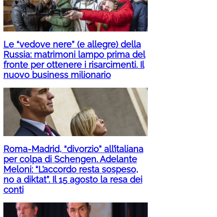
Le “vedove nere” (e allegre) della
Russia: matrimoni lampo prima del
fronte per ottenere i risarcimenti. Il
nuovo business milionario
Roma-Madrid, “divorzio” all’italiana
per colpa di Schengen. Adelante
Meloni: “L’accordo resta sospeso,
no a diktat”. Il 15 agosto la resa dei
conti