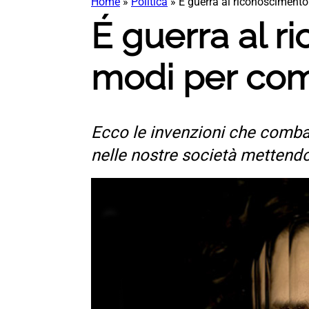
Home
»
Politica
»
É guerra al riconoscimento 
É guerra al ri
modi per com
Ecco le invenzioni che combat
nelle nostre società mettendo