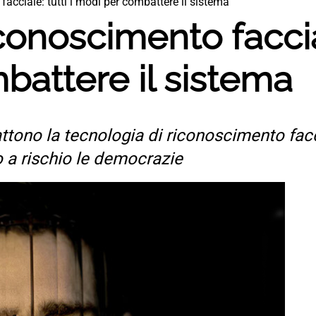
facciale: tutti i modi per combattere il sistema
conoscimento faccial
battere il sistema
tono la tecnologia di riconoscimento facc
 a rischio le democrazie