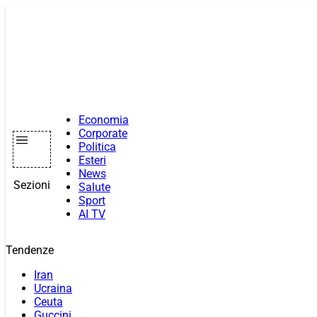
Vai
al
contenuto
Economia
Corporate
Politica
Esteri
News
Sezioni
Salute
Sport
AI TV
Tendenze
Iran
Ucraina
Ceuta
Guccini