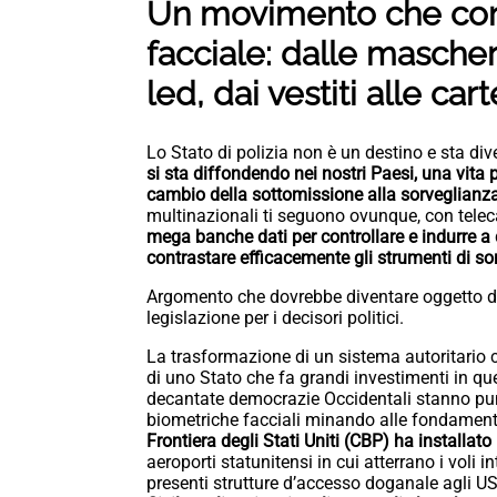
Un movimento che cont
facciale: dalle mascher
led, dai vestiti alle car
Lo Stato di polizia non è un destino e sta di
si sta diffondendo nei nostri Paesi, una vita p
cambio della sottomissione alla sorveglianza
multinazionali ti seguono ovunque, con teleca
mega banche dati per controllare e indurre a
contrastare efficacemente gli strumenti di so
Argomento che dovrebbe diventare oggetto di 
legislazione per i decisori politici.
La trasformazione di un sistema autoritario c
di uno Stato che fa grandi investimenti in qu
decantate democrazie Occidentali stanno pun
biometriche facciali minando alle fondamenta
Frontiera degli Stati Uniti (CBP) ha installat
aeroporti statunitensi in cui atterrano i voli 
presenti strutture d’accesso doganale agli U