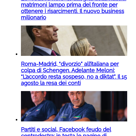
matrimoni lampo prima del fronte per
ottenere i risarcimenti. Il nuovo business
milionario
Roma-Madrid, “divorzio” all’italiana per
colpa di Schengen. Adelante Meloni:
“L’accordo resta sospeso, no a diktat”. Il 15
agosto la resa dei conti
Partiti e social, Facebook feudo del
centrodestra: in testa le pagine di