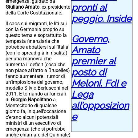
emergenza, guidato da
pronti al
Giuliano Amato
, ex presidente
della Corte Costituzionale.
peggio. Inside
Il caos sui migranti, le liti sui
con la Germania proprio su
questo tema e soprattutto la
Governo,
tempesta finanziaria che
potrebbe abbattersi sull’Italia
Amato
(con lo spread già in risalita)
premier al
per una manovra che
aumenta il deficit (cosa che
posto di
non piace affatto a Bruxelles)
fanno aumentare i rumor di
Meloni. FdI e
un’implosione del governo,
modello Silvio Berlusconi nel
Lega
2011. E tornando ai funerali
di
Giorgio Napolitano
a
all’opposizion
Montecitorio di qualche
giorno fa, in quell’occasione
e
c’erano alcuni potenziali
ministri di un esecutivo di
emergenza (che si potrebbe
anche chiamare del Quirinale)