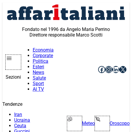
Vai
al
contenuto
Fondato nel 1996 da Angelo Maria Perrino
Direttore responsabile Marco Scotti
Economia
Corporate
Politica
Esteri
Facebook
Instagr
Linke
X
News
Sezioni
Salute
Sport
AI TV
Tendenze
Iran
Ucraina
Meteo
Oroscopo
Ceuta
Guccini