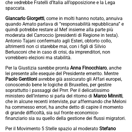
che vedrebbe Fratelli d’Italia all’opposizione e la Lega
spaccata.
Giancarlo Giorgetti
, come in molti hanno notato, annuiva
quando Amato parlava di “responsabilità repubblicana” e
quindi potrebbe restare al Mef insieme alla parte più
moderata del Carroccio (presidenti di Regione in testa).
Antonio Tajani confermato agli Esteri, obtorto collo,
altrimenti non ci starebbe mai, con i figli di Silvio
Berlusconi che in caso di crisi, da imprenditori, non
vorrebbero elezioni ma stabilità.
Per la Giustizia sarebbe pronta
Anna Finocchiaro
, anche
lei presente alle esequie del Presidente emerito. Mentre
Paolo Gentiloni
avrebbe già assicurato gli Affari europei,
conoscendo bene le logiche di Bruxelles, per gestire
soprattutto i passaggi del Pnrr. Per il delicatissimo
ministero dell’interno si parla del ritorno di
Marco Minniti
,
che in alcune recenti interviste, pur affermando che Meloni
ha commesso errori, ha anche detto di capire il momento
di grande difficoltà, sia sul fronte economico-
finanziario sia su quello della gestione dei flussi migratori.
Per il Movimento 5 Stelle spazio al moderato
Stefano