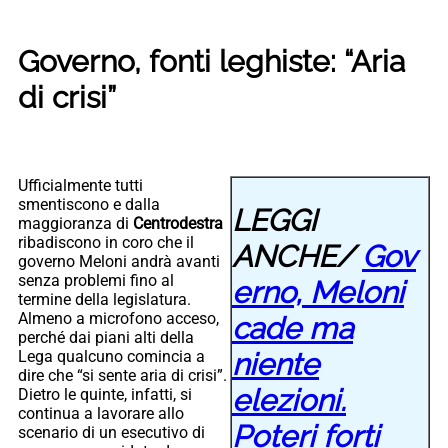
Governo, fonti leghiste: “Aria
di crisi”
Ufficialmente tutti
smentiscono e dalla
LEGGI
maggioranza di
Centrodestra
ribadiscono in coro che il
ANCHE/
Gov
governo Meloni andrà avanti
senza problemi fino al
erno, Meloni
termine della legislatura.
Almeno a microfono acceso,
cade ma
perché dai piani alti della
niente
Lega qualcuno comincia a
dire che “si sente aria di crisi”.
elezioni.
Dietro le quinte, infatti, si
continua a lavorare allo
Poteri forti
scenario di un esecutivo di