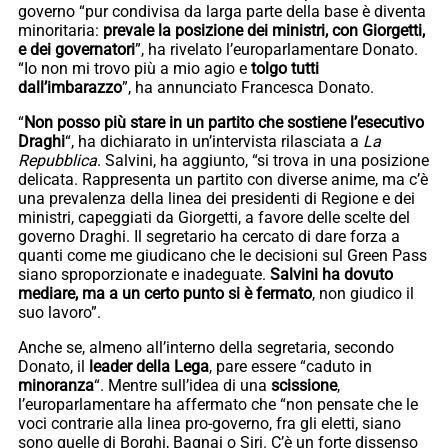
governo “pur condivisa da larga parte della base è diventa
minoritaria:
prevale la posizione dei ministri, con Giorgetti,
e dei governatori
”, ha rivelato l’europarlamentare Donato.
“Io non mi trovo più a mio agio e
tolgo tutti
dall’imbarazzo
”, ha annunciato Francesca Donato.
“
Non posso più stare in un partito che sostiene l’esecutivo
Draghi
“, ha dichiarato in un’intervista rilasciata a
La
Repubblica
. Salvini, ha aggiunto, “si trova in una posizione
delicata. Rappresenta un partito con diverse anime, ma c’è
una prevalenza della linea dei presidenti di Regione e dei
ministri, capeggiati da Giorgetti, a favore delle scelte del
governo Draghi. Il segretario ha cercato di dare forza a
quanti come me giudicano che le decisioni sul Green Pass
siano sproporzionate e inadeguate.
Salvini ha dovuto
mediare, ma a un certo punto si è fermato
, non giudico il
suo lavoro”.
Anche se, almeno all’interno della segretaria, secondo
Donato, il
leader della Lega
, pare essere “caduto in
minoranza
“. Mentre sull’idea di una
scissione
,
l’europarlamentare ha affermato che “non pensate che le
voci contrarie alla linea pro-governo, fra gli eletti, siano
sono quelle di Borghi, Bagnai o Siri. C’è un forte dissenso