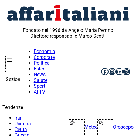
Vai
al
contenuto
Fondato nel 1996 da Angelo Maria Perrino
Direttore responsabile Marco Scotti
Economia
Corporate
Politica
Esteri
Facebook
Instagr
Linke
X
News
Sezioni
Salute
Sport
AI TV
Tendenze
Iran
Ucraina
Meteo
Oroscopo
Ceuta
Guccini