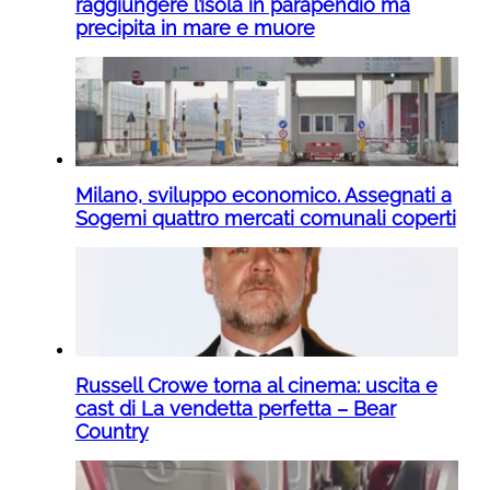
raggiungere l’isola in parapendio ma
precipita in mare e muore
Milano, sviluppo economico. Assegnati a
Sogemi quattro mercati comunali coperti
Russell Crowe torna al cinema: uscita e
cast di La vendetta perfetta – Bear
Country