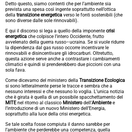
Detto questo, siamo contenti che per l’ambiente sia
prevista una spesa così ingente soprattutto nell’ottica
della
transizione energetica
verso le fonti sostenibili (che
sono diverse dalle sole rinnovabili).
E qui il discorso si lega a quello della imponente
crisi
energetica
che colpisce l’intero Occidente, frutto
avvelenato della guerra russo–ucraina. Se si vuole ridurre
la dipendenza dal gas russo occorre incentivare le
rinnovabili e disincentivare gli idrocarburi. Oltretutto,
questa azione serve anche a contrastare i cambiamenti
climatici e quindi si prenderebbero due piccioni con una
sola fava.
Come dicevamo del ministero della
Transizione Ecologica
si sono letteralmente perse le tracce e sembra che a
nessuno interessi e che nessuno lo voglia. L’unica notizia
che è girata è quella di un possibile spacchettamento del
MITE
nel ritorno al classico
Ministero
dell’
Ambiente
e
l’introduzione di un nuovo Ministero dell’Energia,
soprattutto alla luce della crisi energetica.
Se tale scelta fosse compiuta il danno sarebbe per
l’ambiente che perderebbe una competenza, quella