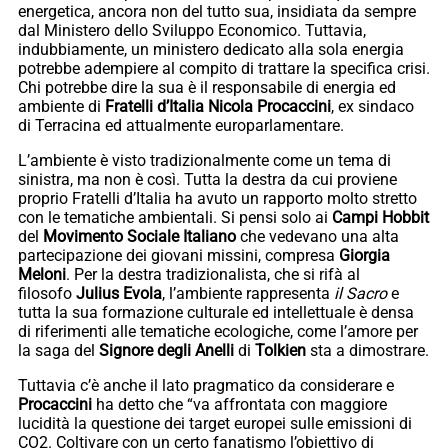
energetica, ancora non del tutto sua, insidiata da sempre
dal Ministero dello Sviluppo Economico. Tuttavia,
indubbiamente, un ministero dedicato alla sola energia
potrebbe adempiere al compito di trattare la specifica crisi.
Chi potrebbe dire la sua è il responsabile di energia ed
ambiente di
Fratelli d’Italia Nicola Procaccini
,
ex sindaco
di Terracina ed attualmente europarlamentare.
L’ambiente è visto tradizionalmente come un tema di
sinistra, ma non è così. Tutta la destra da cui proviene
proprio Fratelli d’Italia ha avuto un rapporto molto stretto
con le tematiche ambientali. Si pensi solo ai
Campi Hobbit
del
Movimento Sociale Italiano
che vedevano una alta
partecipazione dei giovani missini, compresa
Giorgia
Meloni
. Per la destra tradizionalista, che si rifà al
filosofo
Julius Evola
, l’ambiente rappresenta
il Sacro
e
tutta la sua formazione culturale ed intellettuale è densa
di riferimenti alle tematiche ecologiche, come l’amore per
la saga del
Signore degli Anelli
di
Tolkien
sta a dimostrare.
Tuttavia c’è anche il lato pragmatico da considerare e
Procaccini
ha detto che “va affrontata con maggiore
lucidità la questione dei target europei sulle emissioni di
CO2. Coltivare con un certo fanatismo l’obiettivo di