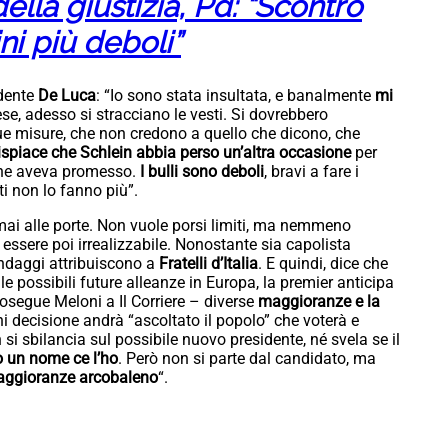
ella giustizia, Pd: “Scontro
ni più deboli”
idente
De Luca
: “Io sono stata insultata, e banalmente
mi
ese, adesso si stracciano le vesti. Si dovrebbero
e misure, che non credono a quello che dicono, che
ispiace che Schlein abbia perso un’altra occasione
per
che aveva promesso.
I bulli sono deboli
, bravi a fare i
ti non lo fanno più”.
ai alle porte. Non vuole porsi limiti, ma nemmeno
essere poi irrealizzabile. Nonostante sia capolista
ondaggi attribuiscono a
Fratelli d’Italia
. E quindi, dice che
lle possibili future alleanze in Europa, la premier anticipa
osegue Meloni a Il Corriere – diverse
maggioranze e la
ni decisione andrà “ascoltato il popolo” che voterà e
 si sbilancia sul possibile nuovo presidente, né svela se il
o un nome ce l’ho
. Però non si parte dal candidato, ma
ggioranze arcobaleno
“.