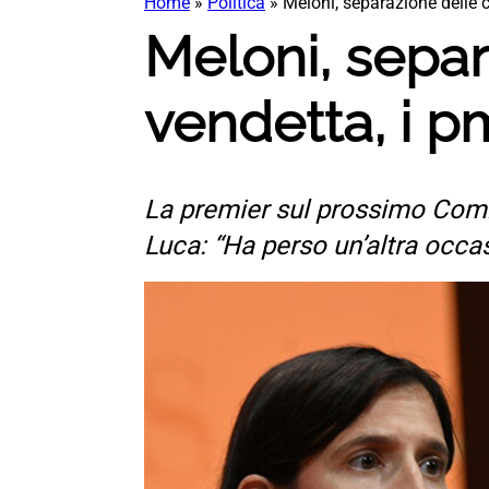
Home
»
Politica
»
Meloni, separazione delle 
Meloni, separ
vendetta, i p
La premier sul prossimo Comm
Luca: “Ha perso un’altra occa