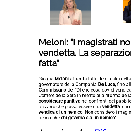
Meloni: “I magistrati 
vendetta. La separazio
fatta”
Giorgia
Meloni
affronta tutti i temi caldi dell
governatore della Campania
De Luca
, fino a
Commissario Ue
. “Di che cosa dovrei vendic
Corriere della Sera in merito alla riforma de
considerare punitiva
nei confronti dei pubblic
bizzarro che possa essere una
vendetta
, uno
vendica di un nemico
. Non considero i magis
pensa che
chi governa sia un nemico
“.