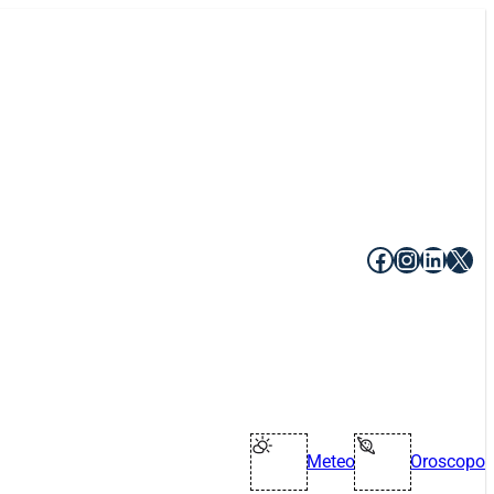
Facebook
Instagr
Linke
X
Meteo
Oroscopo