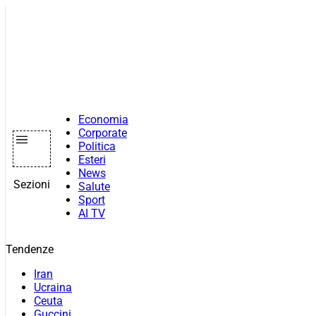
Vai
al
contenuto
Economia
Corporate
Politica
Esteri
News
Sezioni
Salute
Sport
AI TV
Tendenze
Iran
Ucraina
Ceuta
Guccini