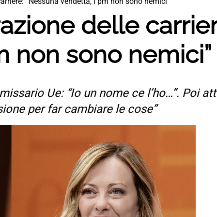
carriere: “Nessuna vendetta, i pm non sono nemici”
azione delle carrie
m non sono nemici”
issario Ue: “Io un nome ce l’ho…”. Poi at
sione per far cambiare le cose”