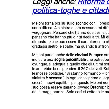
Leggi anche:
Riforma d
politica-toghe e cittadi
Meloni torna poi su sullo scontro con il pres
sono difesa
. A sinistra allora nessuno mi dif
vergognare. Persone che hanno due pesi e du
pensano che hanno più diritti degli altri.
Mi d
dimostrare che può essere il cambiamento 
gradassi dietro le spalle, ma quando li affron
Meloni parla anche delle
elezioni Europee
orm
indicare una
soglia percentuale
che potrebbe 
ovunque, si adegua a quello che gli ultimi s
le andrebbe bene prendere
il 26% dei voti
. Su
le mosse politiche. “Si stanno formando – pr
sinistra è nervosa
“. In ogni caso, prima di og
creerà i nuovi equilibri, per questo Meloni non
suo possa essere italiano (ovvero
Draghi
): “
I
dalla maggioranza. Solo così si evitano le
ma