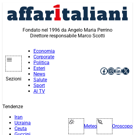
Vai
al
contenuto
Fondato nel 1996 da Angelo Maria Perrino
Direttore responsabile Marco Scotti
Economia
Corporate
Politica
Esteri
Facebook
Instagr
Linke
X
News
Sezioni
Salute
Sport
AI TV
Tendenze
Iran
Ucraina
Meteo
Oroscopo
Ceuta
Guccini