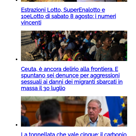
Estrazioni Lotto, SuperEnalotto e
10eLotto di sabato 8 agosto: i numeri
vincenti
Ceuta, è ancora delirio alla frontiera. E
spuntano sei denunce per aggressioni
sessuali ai danni dei migranti sbarcati in
massa il 30 luglio
La tonnellata che vale cinque: il carbonio