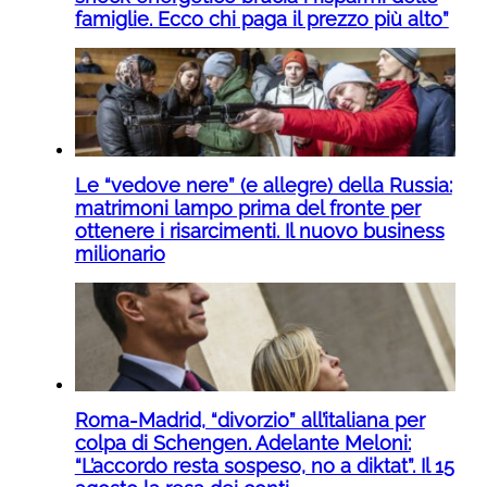
famiglie. Ecco chi paga il prezzo più alto”
Le “vedove nere” (e allegre) della Russia:
matrimoni lampo prima del fronte per
ottenere i risarcimenti. Il nuovo business
milionario
Roma-Madrid, “divorzio” all’italiana per
colpa di Schengen. Adelante Meloni:
“L’accordo resta sospeso, no a diktat”. Il 15