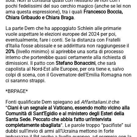
sola. Non si consulta quasi con nessuno se non con i
pochi fedelissimi del suo cerchio magico (anche se lei non
ama questa espressione), tra i quali
Francesco Boccia,
Chiara Gribaudo e Chiara Braga
.
La parte Dem che ha appoggiato Schlein alle primarie
vuole aspettare le elezioni europee del 2024 per poi,
eventualmente, fare i conti. Se la distanza con Fratelli
d’Italia fosse abissale e se addirittura non raggiungesse il
20%
(livello minimo) si aprirebbe una sorta di processo
interno che porterebbe quasi certamente alla richiesta di
dimissioni. Il patto con
Stefano Bonaccini
, che sarà
capolista al Nord-Est alle Europee, per ora tiene e, salvo
colpi di scena, con il Governatore dell’Emilia Romagna non
ci saranno strappi.
*BRPAGE*
Fonti qualificate Dem spiegano ad
Affaritaliani.it
che
“
Ciani è un segnale al Vaticano, essendo molto vicino alla
Comunità di Sant’Egidio e al ministero degli Esteri della
Santa Sede. Peccato che abbia fatto un’intervista
completamente sbagliata
“. Le parole troppo “pacifiste” sui
dubbi sull’invio di armi all’Ucraina mettono in forte
imbarazzo il Pd anche a livello europeo, ad esempio con la