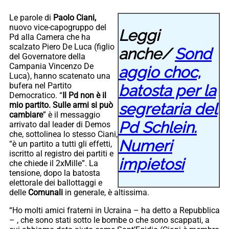
Le parole di
Paolo Ciani,
nuovo vice-capogruppo del
Leggi
Pd alla Camera che ha
scalzato Piero De Luca (figlio
anche/
Sond
del Governatore della
Campania Vincenzo De
aggio choc,
Luca), hanno scatenato una
bufera nel Partito
batosta per la
Democratico. “
Il Pd non è il
segretaria del
mio partito. Sulle armi si può
cambiare
” è il messaggio
Pd Schlein.
arrivato dal leader di Demos
che, sottolinea lo stesso Ciani,
Numeri
“è un partito a tutti gli effetti,
iscritto al registro dei partiti e
impietosi
che chiede il 2xMille”. La
tensione, dopo la batosta
elettorale dei ballottaggi e
delle
Comunali
in generale, è altissima.
“Ho molti amici fraterni in Ucraina – ha detto a Repubblica
– , che sono stati sotto le bombe o che sono scappati, a