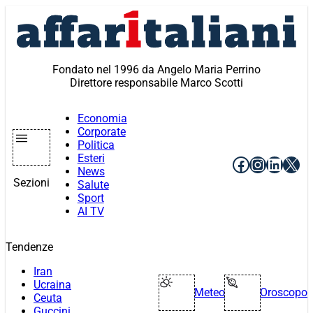
Vai
al
contenuto
Fondato nel 1996 da Angelo Maria Perrino
Direttore responsabile Marco Scotti
Economia
Corporate
Politica
Esteri
Facebook
Instagr
Linke
X
News
Sezioni
Salute
Sport
AI TV
Tendenze
Iran
Ucraina
Meteo
Oroscopo
Ceuta
Guccini