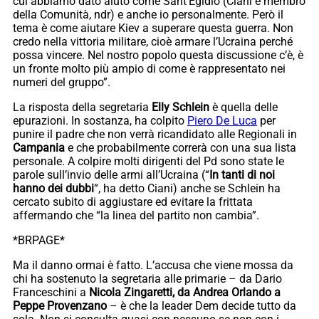
cui abbiamo dato aiuto come Sant’Egidio (Ciani è membro
della Comunità, ndr) e anche io personalmente. Però il
tema è come aiutare Kiev a superare questa guerra. Non
credo nella vittoria militare, cioè armare l’Ucraina perché
possa vincere. Nel nostro popolo questa discussione c’è, è
un fronte molto più ampio di come è rappresentato nei
numeri del gruppo”.
La risposta della segretaria
Elly Schlein
è quella delle
epurazioni. In sostanza, ha colpito
Piero De Luca
per
punire il padre che non verrà ricandidato alle Regionali in
Campania
e che probabilmente correrà con una sua lista
personale. A colpire molti dirigenti del Pd sono state le
parole sull’invio delle armi all’Ucraina (“
In tanti di noi
hanno dei dubbi
“, ha detto Ciani) anche se Schlein ha
cercato subito di aggiustare ed evitare la frittata
affermando che “la linea del partito non cambia”.
*BRPAGE*
Ma il danno ormai è fatto. L’accusa che viene mossa da
chi ha sostenuto la segretaria alle primarie – da Dario
Franceschini a
Nicola Zingaretti, da Andrea Orlando a
Peppe Provenzano
– è che la leader Dem decide tutto da