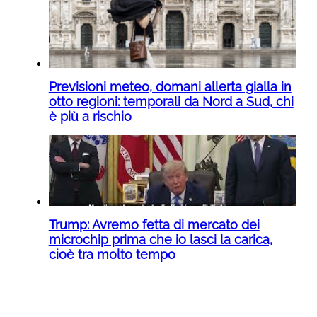
Previsioni meteo, domani allerta gialla in
otto regioni: temporali da Nord a Sud, chi
è più a rischio
Trump: Avremo fetta di mercato dei
microchip prima che io lasci la carica,
cioè tra molto tempo