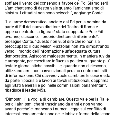
soffiare il vento del consenso a favore del Pd. Siamo seri!
L’amichettismo di destra vale quanto l’amichettismo di
sinistra. I cittadini non sono sciocchi”, aggiunge Conte.
“L’allarme democratico lanciato dal Pd per la nomina da
parte di FdI del nuovo direttore del Teatro di Roma e’
appena rientrato: la figura e’ stata sdoppiata e Pd e FdI
avranno, ciascuno, il proprio direttore di riferimento”,
prosegue Conte. “Questo non vuol dire che io non sia
preoccupato: il duo Meloni-Fazzolari non sta dimostrando
verso il mondo dell’informazione un’adeguata cultura
democratica. Agiscono maldestramente, in maniera ruvida
e arrogante, per esercitare influenza politica su quante piu’
testate giornalistiche possibili e, quando non ci riescono,
utilizzano armi non convenzionali persino contro noti siti
di informazione. Chi davvero vuole cambiare le cose metta
da parte l’ipocrisia e lavori ai tavoli istituzionali, dapprima
agli Stati Generali e poi nelle commissioni parlamentari”,
ribadisce il leader M5s.
“Dimostri li’ la voglia di cambiare. Questo vale per la Rai e
per gli altri temi che si trascinano da anni e non vanno
avanti perche’ ci mancano i numeri: legge sul conflitto di
interessi, regolamentazione delle lobby, riforma della legge