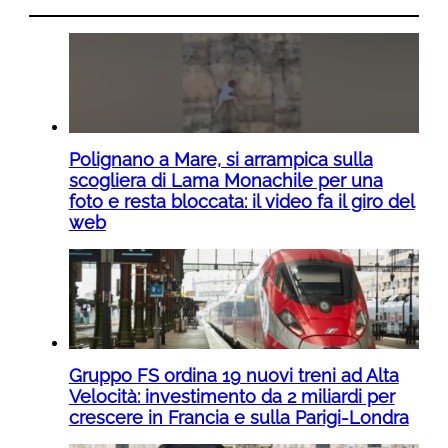
Polignano a Mare, si arrampica sulla
scogliera di Lama Monachile per una
foto e resta bloccata: il video fa il giro del
web
Gruppo FS ordina 19 nuovi treni ad Alta
Velocità: investimento da 2 miliardi per
crescere in Francia e sulla Parigi-Londra