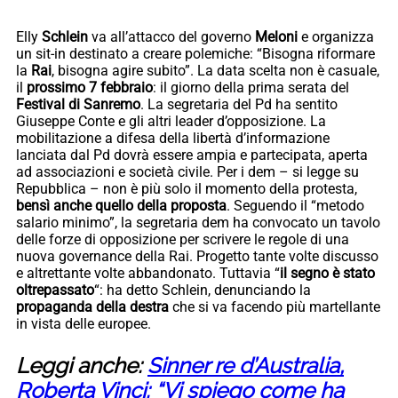
Elly
Schlein
va all’attacco del governo
Meloni
e organizza
un sit-in destinato a creare polemiche: “Bisogna riformare
la
Rai
, bisogna agire subito”. La data scelta non è casuale,
il
prossimo 7 febbraio
: il giorno della prima serata del
Festival di Sanremo
. La segretaria del Pd ha sentito
Giuseppe Conte e gli altri leader d’opposizione. La
mobilitazione a difesa della libertà d’informazione
lanciata dal Pd dovrà essere ampia e partecipata, aperta
ad associazioni e società civile. Per i dem – si legge su
Repubblica – non è più solo il momento della protesta,
bensì anche quello della proposta
. Seguendo il “metodo
salario minimo”, la segretaria dem ha convocato un tavolo
delle forze di opposizione per scrivere le regole di una
nuova governance della Rai. Progetto tante volte discusso
e altrettante volte abbandonato. Tuttavia “
il segno è stato
oltrepassato
“: ha detto Schlein, denunciando la
propaganda della destra
che si va facendo più martellante
in vista delle europee.
Leggi anche:
Sinner re d’Australia,
Roberta Vinci: “Vi spiego come ha