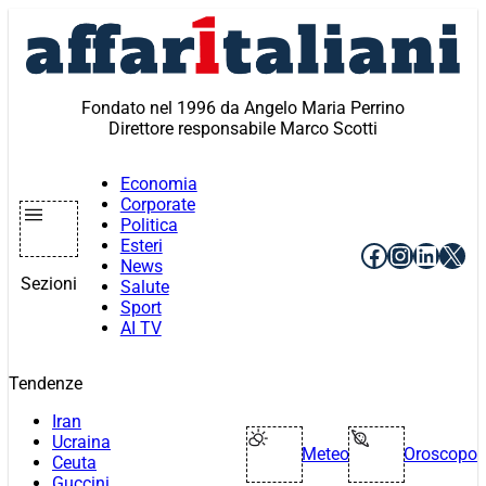
Vai
al
contenuto
Fondato nel 1996 da Angelo Maria Perrino
Direttore responsabile Marco Scotti
Economia
Corporate
Politica
Esteri
Facebook
Instagr
Linke
X
News
Sezioni
Salute
Sport
AI TV
Tendenze
Iran
Ucraina
Meteo
Oroscopo
Ceuta
Guccini