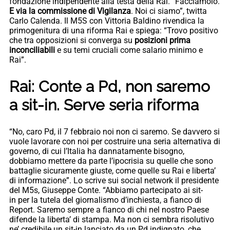
fondazione indipendente alla testa della Rai. “Facciamolo.
E via la commissione di Vigilanza
. Noi ci siamo”, twitta
Carlo Calenda. Il M5S con Vittoria Baldino rivendica la
primogenitura di una riforma Rai e spiega: “Trovo positivo
che tra opposizioni si converga su
posizioni prima
inconciliabili
e su temi cruciali come salario minimo e
Rai”.
Rai: Conte a Pd, non saremo
a sit-in. Serve seria riforma
“No, caro Pd, il 7 febbraio noi non ci saremo. Se davvero si
vuole lavorare con noi per costruire una seria alternativa di
governo, di cui l’Italia ha dannatamente bisogno,
dobbiamo mettere da parte l’ipocrisia su quelle che sono
battaglie sicuramente giuste, come quelle su Rai e liberta’
di informazione”. Lo scrive sui social network il presidente
del M5s, Giuseppe Conte. “Abbiamo partecipato ai sit-
in per la tutela del giornalismo d’inchiesta, a fianco di
Report. Saremo sempre a fianco di chi nel nostro Paese
difende la liberta’ di stampa. Ma non ci sembra risolutivo
ne’ credibile un sit-in lanciato da un Pd indignato, che