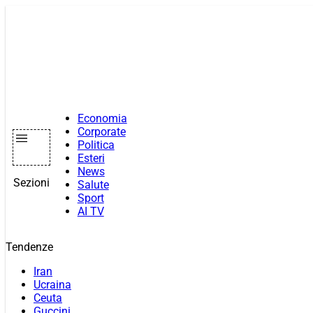
Vai
al
contenuto
Economia
Corporate
Politica
Esteri
News
Sezioni
Salute
Sport
AI TV
Tendenze
Iran
Ucraina
Ceuta
Guccini