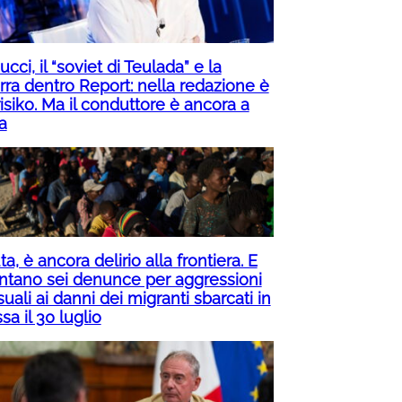
cci, il “soviet di Teulada” e la
rra dentro Report: nella redazione è
isiko. Ma il conduttore è ancora a
a
a, è ancora delirio alla frontiera. E
ntano sei denunce per aggressioni
uali ai danni dei migranti sbarcati in
a il 30 luglio