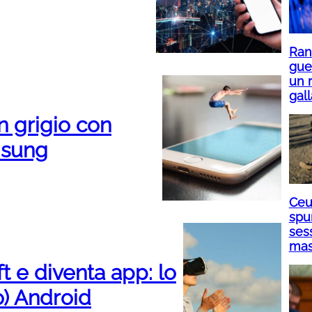
Ranu
gue
un r
gall
n grigio con
msung
Ceut
spu
sess
mass
t e diventa app: lo
o) Android