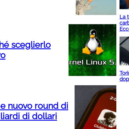
La t
carb
Ecc
hé sceglierlo
vo
Tori
dopo
e nuovo round di
iardi di dollari