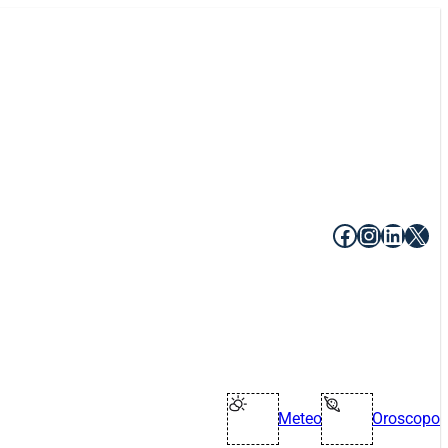
Facebook
Instagr
Linke
X
Meteo
Oroscopo