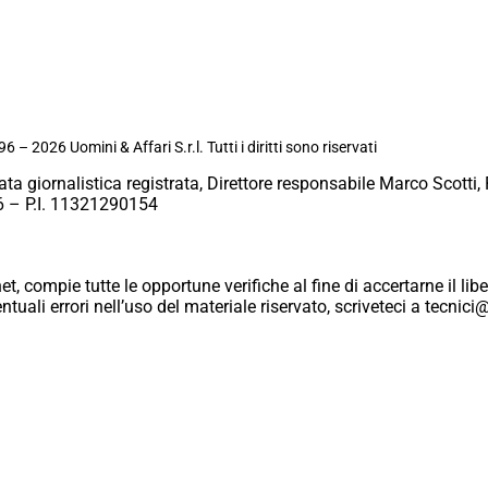
6 – 2026 Uomini & Affari S.r.l. Tutti i diritti sono riservati
ata giornalistica registrata, Direttore responsabile Marco Scotti, 
 – P.I. 11321290154
et, compie tutte le opportune verifiche al fine di accertarne il libe
eventuali errori nell’uso del materiale riservato, scriveteci a tecn