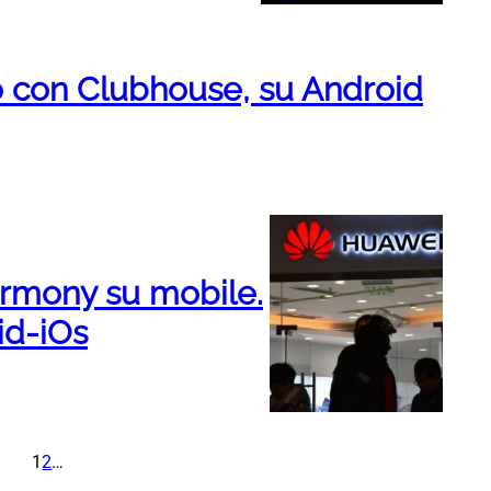
po con Clubhouse, su Android
armony su mobile.
id-iOs
1
2
…